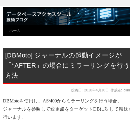
ホーム
[DBMoto] ジャーナルの起動イメージが
「*AFTER」の場合にミラーリングを行
方法
投稿日:
2018年4月10日
作成者:
cli
DBMotoを使用し、AS/400からミラーリングを行う場合、
ジャーナルを参照して変更点をターゲットDBに対して転送
行います。