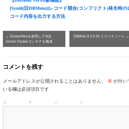
【DBMoto Ver9.0新機能】
[Syniti(旧DBMoto)]レコード競合(コンフリクト)発生時の
コード内容を出力する方法
←
Dockerfilesを使用してSQL
DBMoto 9.5.0.20 リリースノート
→
Server Dockerコンテナを構成
コメントを残す
メールアドレスが公開されることはありません。
※
が付い
いる欄は必須項目です
コメント