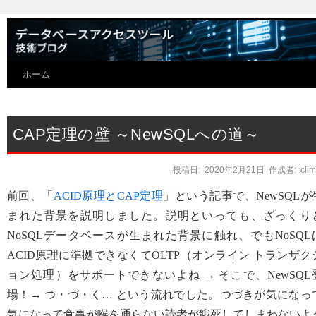
ホーム
CAP定理の壁 ～NewSQLへの道～
投稿日:
2020年2月21日
作成者:
cli
前回、「
ACID原理とCAP定理
」という記事で、NewSQLが
まれた背景を説明しました。説明といっても、ざっくり
NoSQLデータベースが生まれた背景に触れ、でもNoSQL
ACID原理に準拠できなくてOLTP（オンライン トランザク
ョン処理）をサポートできないよね
→
そこで、NewSQL
場！
→
つ・づ・く… という流れでした。つづきが気になっ
気になって食事が喉を通らない読者が餓死してしまわないよ