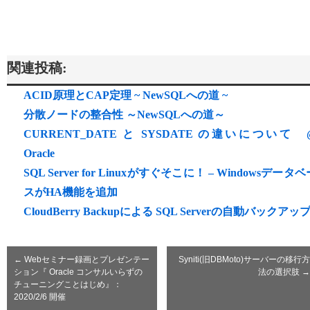
関連投稿:
ACID原理とCAP定理 ~ NewSQLへの道 ~
分散ノードの整合性 ～NewSQLへの道～
CURRENT_DATE と SYSDATE の違いについて 
Oracle
SQL Server for Linuxがすぐそこに！ – Windowsデータベ
スがHA機能を追加
CloudBerry Backupによる SQL Serverの自動バックアッ
←
Webセミナー録画とプレゼンテー
Syniti(旧DBMoto)サーバーの移行方
ション『 Oracle コンサルいらずの
法の選択肢
→
チューニングことはじめ』：
2020/2/6 開催