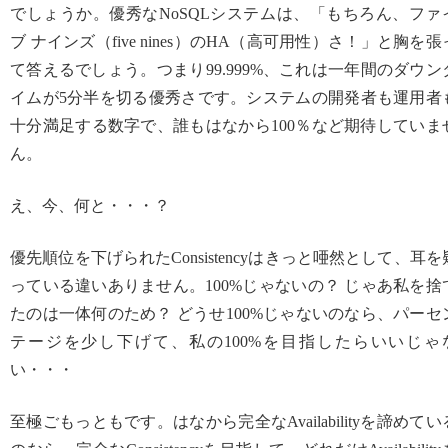
でしょうか。優秀なNoSQLシステムは、「もちろん、ファ
ブ ナインズ（five nines）のHA（高可用性）さ！」と胸を張
て答えるでしょう。つまり99.999%、これは一年間のダウン
イムが5分半を切る優秀さです。システムの開発者も運用者
十分満足する数字で、誰もはなから100％など期待していま
ん。
え、今、何と・・・？
優先順位を下げられたConsistencyはきっと唖然として、耳を
っている違いありません。100%じゃないの？ じゃあ私を捨
たのは一体何のため？ どうせ100%じゃないのなら、パーセ
テージを少し下げて、私の100%を目指したらいいじゃ
い・・・
至極ごもっともです。はなから完全なAvailabilityを諦めてい