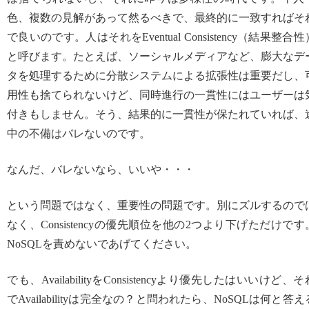
色、複数の見解があって然るべきで、最終的に一致すればそ
で良いのです。人はそれをEventual Consistency（結果整合性
と呼びます。たとえば、ソーシャルメディアなど、膨大なデ
タを処理するために分散システムによる拡張性は重要だし、
用性も捨てられないけど、同時進行の一貫性にはユーザーは
付きもしません。そう、結果的に一貫性が保たれていれば、
中の不備はバレないのです。
なんだ、バレないなら、いいや・・・
という問題ではなく、重要性の問題です。別にズルするので
なく、Consistencyの優先順位を他の2つより下げただけです
NoSQLを責めないであげてください。
でも、AvailabilityをConsistencyより優先したはいいけど、そ
でAvailabilityは完全なの？と問われたら、NoSQLは何と答え