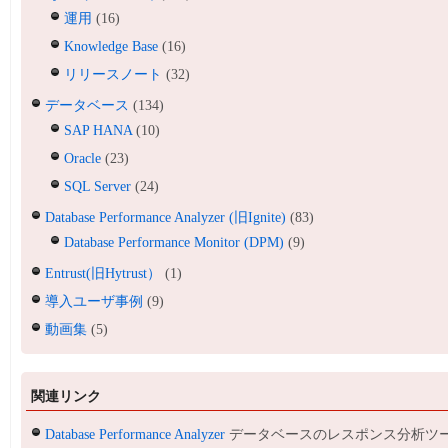
運用
(16)
Knowledge Base
(16)
リリースノート
(32)
データベース
(134)
SAP HANA
(10)
Oracle
(23)
SQL Server
(24)
Database Performance Analyzer (旧Ignite)
(83)
Database Performance Monitor (DPM)
(9)
Entrust(旧Hytrust）
(1)
導入ユーザ事例
(9)
動画集
(5)
関連リンク
Database Performance Analyzer
データベースのレスポンス分析ツ