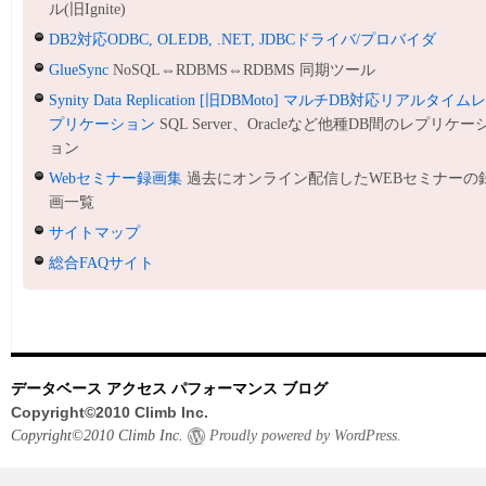
ル(旧Ignite)
DB2対応ODBC, OLEDB, .NET, JDBCドライバ/プロバイダ
GlueSync
NoSQL⇔RDBMS⇔RDBMS 同期ツール
Synity Data Replication [旧DBMoto] マルチDB対応リアルタイム
プリケーション
SQL Server、Oracleなど他種DB間のレプリケー
ョン
Webセミナー録画集
過去にオンライン配信したWEBセミナーの
画一覧
サイトマップ
総合FAQサイト
データベース アクセス パフォーマンス ブログ
Copyright©2010 Climb Inc.
Copyright©2010 Climb Inc.
Proudly powered by WordPress.