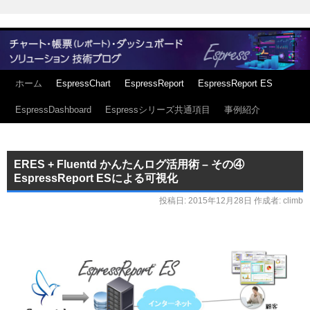
ホーム
EspressChart
EspressReport
EspressReport ES
EspressDashboard
Espressシリーズ共通項目
事例紹介
ERES + Fluentd かんたんログ活用術 – その④
EspressReport ESによる可視化
投稿日:
2015年12月28日
作成者:
climb