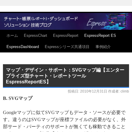
ホーム
EspressChart
EspressReport
EspressReport ES
EspressDashboard
Espressシリーズ共通項目
事例紹介
マップ・デザイン・サポート：SVGマップ編【エンター
プライズ型チャート・レポートツール
EspressReportES】
投稿日:
2010年12月31日
作成者:
climb
B. SVGマップ
Googleマップに似てSVGマップもデータ・ソースが必要で
す。違うのはSVGマップが座標ファイルの必要がなく、外
部サード・パーティのサポートが無くても稼動できること