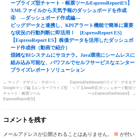
ープライズ型チャート・帳票ツールEspressReportES】
XMLファイルから天気予報のダッシュボードを作成
④ ―ダッシュボード作成編―
ビッグデータと連携し、KPIアラート機能で簡単に重要
な状況の行動判断に即活用！ [EspressReport ES]
【EspressReport ES】株価データを活用したダッシュボ
ード作成例（動画で紹介）
煩雑なBIシステムにサヨナラ。Java環境にシームレスに
組み込み可能な、パワフルでセルフサービスなエンター
プライズレポートソリューション
←
マップ・デザイン・サポート：
EspressDashboardのライブ・デモをア
Googleマップ編【エンタープライズ型
ップ【Java対応ダッシュボード配信ツ
チャート・帳票ツール
ールEspressDashboard】
→
EspressReportES】
コメントを残す
メールアドレスが公開されることはありません。
※
が付い