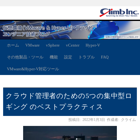
ホーム
VMware
vSphere
vCenter
Hyper-V
その他製品・ツール
機能
設定
トラブル
FAQ
VMware&Hyper-V対応ツール
クラウド管理者のための5つの集中型ロ
ギング のベストプラクティス
投稿日:
2022年1月3日
作成者:
クライム