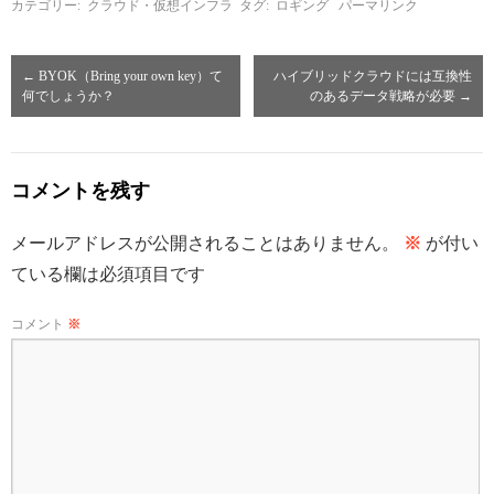
カテゴリー:
クラウド・仮想インフラ
タグ:
ロギング
パーマリンク
←
BYOK（Bring your own key）て
ハイブリッドクラウドには互換性
何でしょうか？
のあるデータ戦略が必要
→
コメントを残す
メールアドレスが公開されることはありません。
※
が付い
ている欄は必須項目です
コメント
※