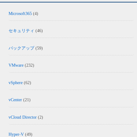
Microsoft365
(4)
セキュリティ
(46)
バックアップ
(59)
VMware
(232)
vSphere
(62)
vCenter
(21)
vCloud Director
(2)
Hyper-V
(49)