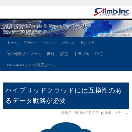
ホーム
VMware
vSphere
vCenter
Hyper-V
その他製品・ツール
機能
設定
トラブル
FAQ
VMware&Hyper-V対応ツール
ハイブリッドクラウドには互換性のあ
るデータ戦略が必要
投稿日:
2021年12月30日
作成者:
クライム