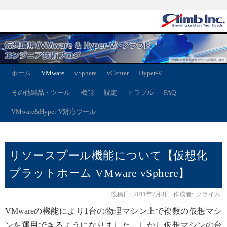
ホーム
VMware
vSphere
vCenter
Hyper-V
その他製品・ツール
機能
設定
トラブル
FAQ
VMware&Hyper-V対応ツール
リソースプール機能について【仮想化
プラットホーム VMware vSphere】
投稿日:
2011年7月8日
作成者:
クライム
VMwareの機能により1台の物理マシン上で複数の仮想マシ
ンを運用できるようになりました。しかし仮想マシンの台