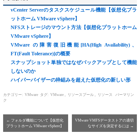
vCenter Serverのタスクスケジュール機能【仮想化プラ
ットホーム VMware vSphere】
NFSストレージのマウント方法【仮想化プラットホーム
VMware vSphere】
VMware の障害復旧機能[HA(High Availability)、
FT(Fault Tolerance)]の概要
スナップショット単独ではなぜバックアップとして機能
しないのか
ハイパーバイザーの枠組みを超えた仮想化の新しい形
カテゴリー:
VMware
タグ:
VMware
,
リソースプール
,
リソース
パーマリン
ク
←
フォルダ機能について【仮想化
VMware VMFSデータストアの適切
プラットホーム VMware vSphere】
なサイズを決定するには
→