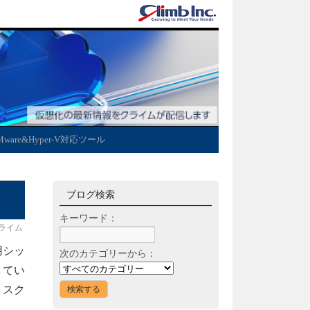
Mware&Hyper-V対応ツール
ブログ検索
キーワード：
ライム
)用シッ
次のカテゴリーから：
してい
ィスク