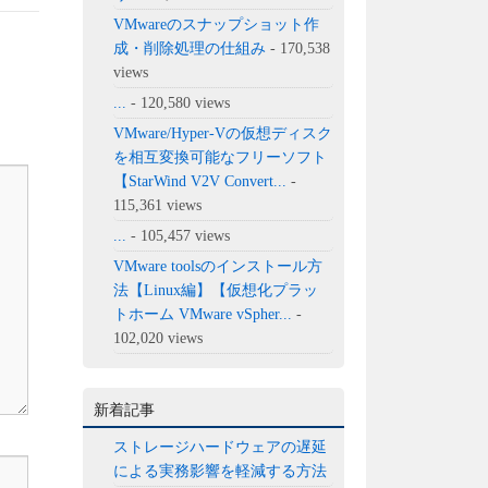
VMwareのスナップショット作
成・削除処理の仕組み
- 170,538
views
...
- 120,580 views
VMware/Hyper-Vの仮想ディスク
を相互変換可能なフリーソフト
【StarWind V2V Convert...
-
115,361 views
...
- 105,457 views
VMware toolsのインストール方
法【Linux編】【仮想化プラッ
トホーム VMware vSpher...
-
102,020 views
新着記事
ストレージハードウェアの遅延
による実務影響を軽減する方法