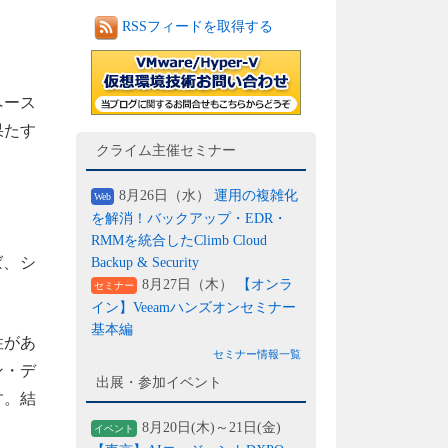
RSSフィードを取得する
ペース
果たす
クライム主催セミナー
8月26日（水）
運用の複雑化
Web
を解消！バックアップ・EDR・
RMMを統合したClimb Cloud
ば、シ
Backup & Security
8月27日（木）
【オンラ
セミナー
イン】Veeamハンズオンセミナー
基本編
性があ
セミナー情報一覧
ン・デ
出展・参加イベント
す。結
8月20日(木)～21日(金)
イベント