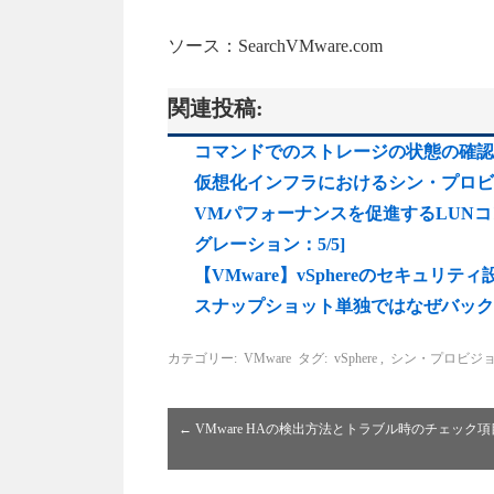
ソース：SearchVMware.com
関連投稿:
コマンドでのストレージの状態の確認方法【
仮想化インフラにおけるシン・プロビ
VMパフォーナンスを促進するLUN
グレーション：5/5]
【VMware】vSphereのセキュリテ
スナップショット単独ではなぜバック
カテゴリー:
VMware
タグ:
vSphere
,
シン・プロビジ
←
VMware HAの検出方法とトラブル時のチェック項