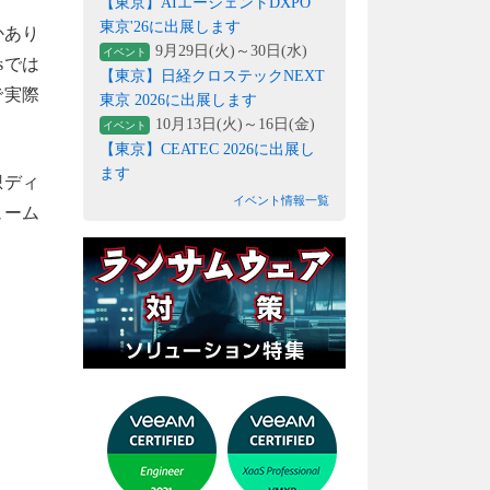
【東京】AIエージェントDXPO
東京'26に出展します
かあり
9月29日(火)～30日(水)
イベント
sでは
【東京】日経クロステックNEXT
で実際
東京 2026に出展します
10月13日(火)～16日(金)
イベント
【東京】CEATEC 2026に出展し
ます
想ディ
イベント情報一覧
ューム