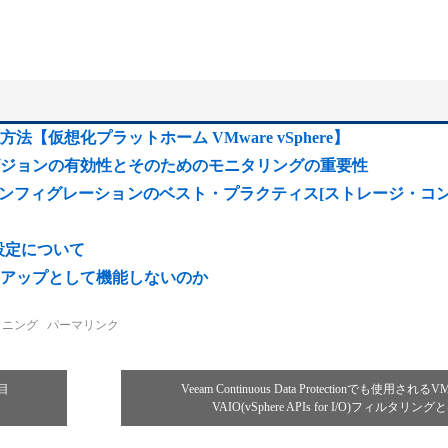
仮想化プラットホーム VMware vSphere】
ジョンの有効性とそのためのモニタリングの重要性
コンフィグレーションのベスト・プラクティス[ストレージ・コ
ィ設定について
アップとして機能しないのか
ョニング
パーマリンク
目
Veeam Continuous Data Protectionでも使用されるVM
VAIO(vSphere APIs for I/O)フィルタリング