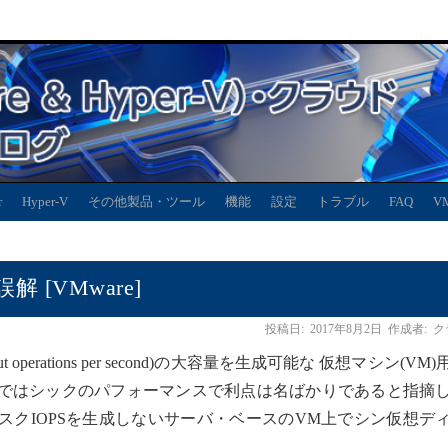
r
Hyper-V
その他製品・ツール
機能
設定
トラブル
FAQ
V
[VMware]
投稿日:
2017年8月2日
作成者:
ク
 operations per second)の大容量を生成可能な 仮想マシン(VM
ではシックのパフォーマンスで利点は名ばかりであると指摘
スクIOPSを生成しないサーバ・ベースのVM上でシン仮想デ