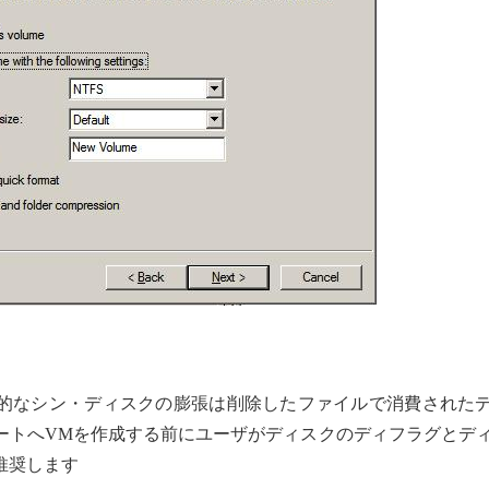
する偶然的なシン・ディスクの膨張は削除したファイルで消費された
ートへVMを作成する前にユーザがディスクのディフラグとデ
推奨します