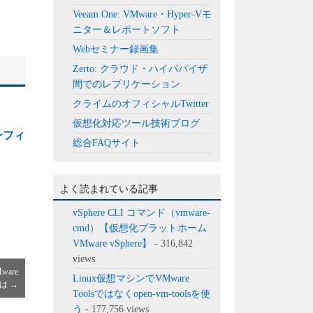
Veeam One: VMware・Hyper-Vモ
ニター＆レポートソフト
Webセミナー録画集
Zerto: クラウド・ハイパバイザ
間でのレプリケーション
クライムのオフィシャルTwitter
仮想化対応ツール技術ブログ
ンフィ
総合FAQサイト
よく読まれている記事
vSphere CLI コマンド（vmware-
cmd）【仮想化プラットホーム
VMware vSphere】
- 316,842
views
ware
Linux仮想マシンでVMware
とは
→
Toolsではなくopen-vm-toolsを使
う
- 177,756 views