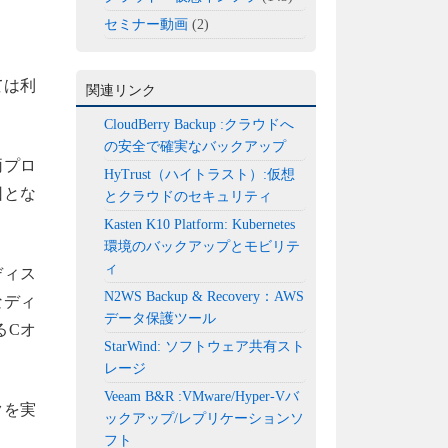
セミナー動画
(2)
ては利
関連リンク
CloudBerry Backup :クラウドへ
の安全で確実なバックアップ
両プロ
HyTrust（ハイトラスト）:仮想
因とな
とクラウドのセキュリティ
Kasten K10 Platform: Kubernetes
環境のバックアップとモビリテ
ィ
ディス
N2WS Backup & Recovery：AWS
なディ
データ保護ツール
るCオ
StarWind: ソフトウェア共有スト
レージ
Veeam B&R :VMware/Hyper-Vバ
クを実
ックアップ/レプリケーションソ
フト