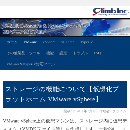
ホーム
VMware
vSphere
vCenter
Hyper-V
その他製品・ツール
機能
設定
トラブル
FAQ
VMware&Hyper-V対応ツール
ストレージの機能について【仮想化プ
ラットホーム VMware vSphere】
投稿日:
2011年7月1日
作成者:
クライム
VMware vSphere上の仮想マシンは、ストレージ内に仮想デ
ィスク（VMDKファイル等）を作成します。一般的に、す