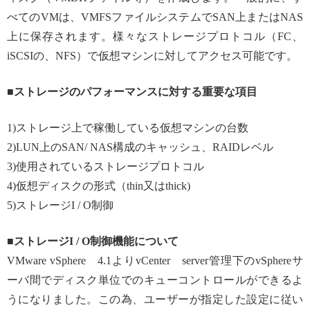
べてのVMは、VMFSファイルシステムでSAN上またはNAS
上に保存されます。様々なストレージプロトコル（FC、
iSCSIの、NFS）で仮想マシンに対してアクセス可能です。
■ストレージのパフォーマンスに対する重要な項目
1)ストレージ上で稼働している仮想マシンの台数
2)LUN上のSAN/ NAS構成のキャッシュ、RAIDレベル
3)使用されているストレージプロトコル
4)仮想ディスクの形式（thin又はthick)
5)ストレージI / O制御
■ストレージI / O制御機能について
VMware vSphere 4.1よりvCenter server管理下のvSphereサ
ーバ間でディスク単位でのキューコントロールができるよ
うになりました。この為、ユーザーが指定した設定に従い