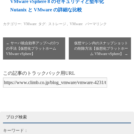
VMware vSphere 8 のセキュリティと堅牢化
Nutanix と VMware の詳細な比較
カテゴリー:
VMware
タグ:
ストレージ
,
VMware
パーマリンク
←
サーバ統合効率アップへの5つ
仮想マシン内のスナップショット
の手法【仮想化プラットホーム
の削除方法【仮想化プラットホー
VMware vSphere】
ム VMware vSphere】
→
この記事のトラックバック用URL
ブログ検索
キーワード：