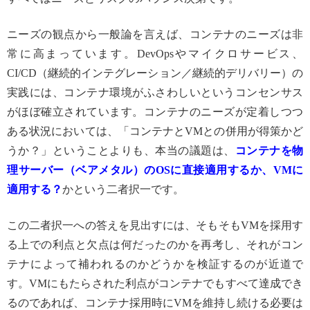
ニーズの観点から一般論を言えば、コンテナのニーズは非
常に高まっています。DevOpsやマイクロサービス、
CI/CD（継続的インテグレーション／継続的デリバリー）の
実践には、コンテナ環境がふさわしいというコンセンサス
がほぼ確立されています。コンテナのニーズが定着しつつ
ある状況においては、「コンテナとVMとの併用が得策かど
うか？」ということよりも、本当の議題は、
コンテナを物
理サーバー（ベアメタル）の
OSに直接適用するか、VMに
適用する？
かという二者択一です。
この二者択一への答えを見出すには、そもそもVMを採用す
る上での利点と欠点は何だったのかを再考し、それがコン
テナによって補われるのかどうかを検証するのが近道で
す。VMにもたらされた利点がコンテナでもすべて達成でき
るのであれば、コンテナ採用時にVMを維持し続ける必要は