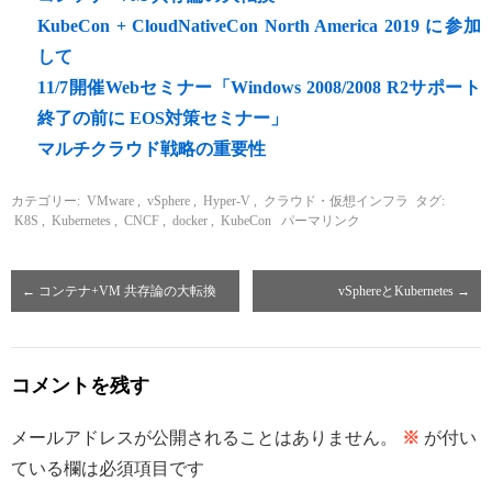
KubeCon + CloudNativeCon North America 2019 に参加
して
11/7開催Webセミナー「Windows 2008/2008 R2サポート
終了の前に EOS対策セミナー」
マルチクラウド戦略の重要性
カテゴリー:
VMware
,
vSphere
,
Hyper-V
,
クラウド・仮想インフラ
タグ:
K8S
,
Kubernetes
,
CNCF
,
docker
,
KubeCon
パーマリンク
←
コンテナ+VM 共存論の大転換
vSphereとKubernetes
→
コメントを残す
メールアドレスが公開されることはありません。
※
が付い
ている欄は必須項目です