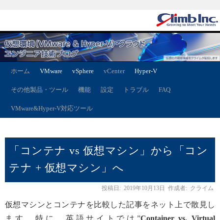
ホーム
VMware
vSphere
vCenter
Hyper-V
その他製品・ツール
機能
設定
トラブル
FAQ
VMware&Hyper-V対応ツール
「コンテナ vs 仮想マシン」から「コン
テナ + 仮想マシン」へ
投稿日:
2019年10月13日
作成者:
クライム
仮想マシンとコンテナを比較した記事をネット上で散見し
ます。特に、英語サイトでは”
Container vs. Virtual