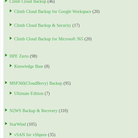
Climb Cloud Backup
(46)
Climb Cloud Backup for Google Workspace
(20)
Climb Cloud Backup & Security
(17)
Climb Cloud Backup for Microsoft 365
(20)
HPE Zerto
(98)
Knowledge Base
(8)
MSP360(CloudBerry) Backup
(95)
Ultimate Edition
(7)
N2WS Backup & Recovery
(110)
StarWind
(105)
vSAN for vShpere
(35)