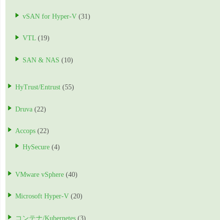
vSAN for Hyper-V
(31)
VTL
(19)
SAN & NAS
(10)
HyTrust/Entrust
(55)
Druva
(22)
Accops
(22)
HySecure
(4)
VMware vSphere
(40)
Microsoft Hyper-V
(20)
コンテナ/Kubernetes
(3)