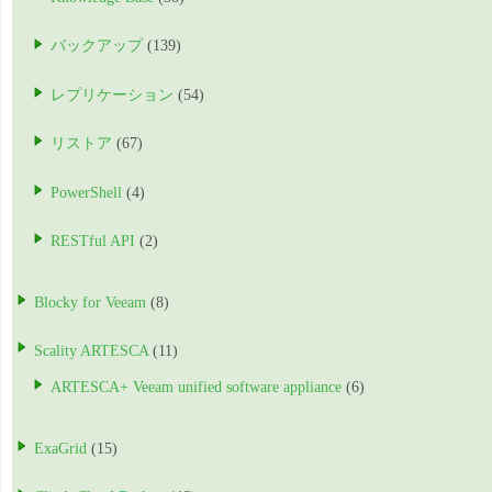
バックアップ
(139)
レプリケーション
(54)
リストア
(67)
PowerShell
(4)
RESTful API
(2)
Blocky for Veeam
(8)
Scality ARTESCA
(11)
ARTESCA+ Veeam unified software appliance
(6)
ExaGrid
(15)