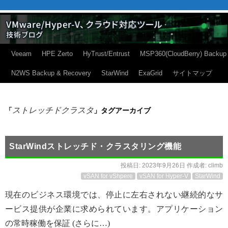
Veeam
HPE Zerto
HyTrust/Entrust
MSP360(CloudBerry) Backup
N2WS Backup & Recovery
StarWind
ExaGrid
サイトマップ
ストレッチドクラスタ
「
」タグアーカイブ
StarWindストレッチド・クラスタリング機能
投稿日:
2023年9月26日
作成者:
climb
vSAN for vShpere
vSAN for Hyper-V
StarWind
現在のビジネス環境では、停止に左右されない継続的なサ
ービス提供が企業に求められています。アプリケーション
の常時稼働を保証 (さらに…)