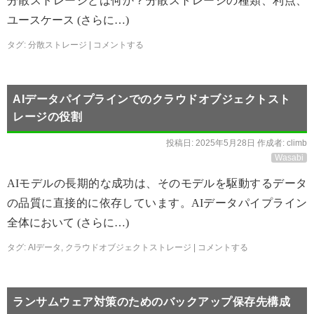
分散ストレージとは何か？分散ストレージの種類、利点、
ユースケース (さらに…)
タグ:
分散ストレージ
|
コメントする
AIデータパイプラインでのクラウドオブジェクトスト
レージの役割
投稿日:
2025年5月28日
作成者:
climb
Wasabi
AIモデルの長期的な成功は、そのモデルを駆動するデータ
の品質に直接的に依存しています。AIデータパイプライン
全体において (さらに…)
タグ:
AIデータ
,
クラウドオブジェクトストレージ
|
コメントする
ランサムウェア対策のためのバックアップ保存先構成