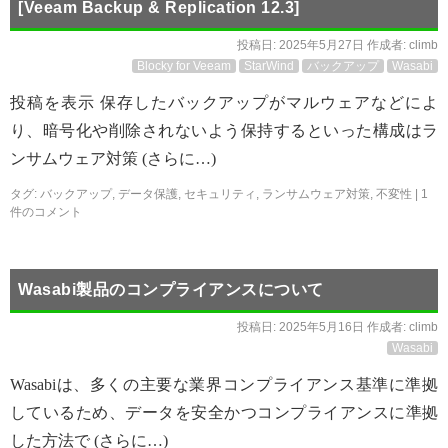
[Veeam Backup & Replication 12.3]
投稿日:
2025年5月27日
作成者:
climb
Blocky for Veeam
StarWind
バックアップ
Wasabi
投稿を表示 保存したバックアップがマルウェアなどによ
り、暗号化や削除されないよう保持するといった構成はラ
ンサムウェア対策 (さらに…)
タグ:
バックアップ
,
データ保護
,
セキュリティ
,
ランサムウェア対策
,
不変性
|
1
件のコメント
Wasabi製品のコンプライアンスについて
投稿日:
2025年5月16日
作成者:
climb
Wasabi
Wasabiは、多くの主要な業界コンプライアンス基準に準拠
しているため、データを安全かつコンプライアンスに準拠
した方法で (さらに…)