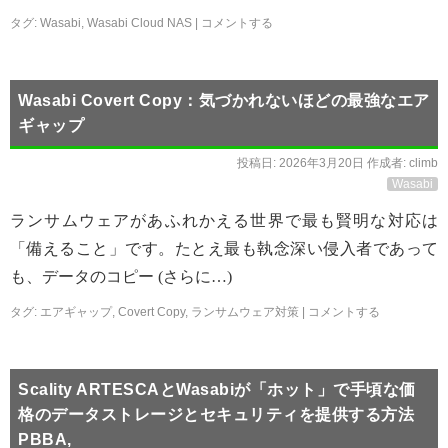
タグ:
Wasabi
,
Wasabi Cloud NAS
|
コメントする
Wasabi Covert Copy：気づかれないほどの最強なエア
ギャップ
投稿日:
2026年3月20日
作成者:
climb
Wasabi
ランサムウェアがあふれかえる世界で最も賢明な対応は
「備えること」です。たとえ最も執念深い侵入者であって
も、データのコピー (さらに…)
タグ:
エアギャップ
,
Covert Copy
,
ランサムウェア対策
|
コメントする
Scality ARTESCAとWasabiが「ホット」で手頃な価
格のデータストレージとセキュリティを提供する方法
PBBA,