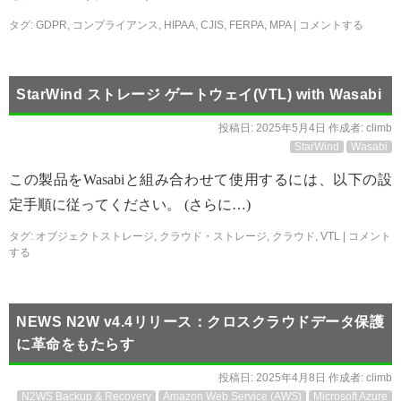
タグ:
GDPR
,
コンプライアンス
,
HIPAA
,
CJIS
,
FERPA
,
MPA
|
コメントする
StarWind ストレージ ゲートウェイ(VTL) with Wasabi
投稿日:
2025年5月4日
作成者:
climb
StarWind
Wasabi
この製品をWasabiと組み合わせて使用するには、以下の設
定手順に従ってください。 (さらに…)
タグ:
オブジェクトストレージ
,
クラウド・ストレージ
,
クラウド
,
VTL
|
コメント
する
NEWS N2W v4.4リリース：クロスクラウドデータ保護
に革命をもたらす
投稿日:
2025年4月8日
作成者:
climb
N2WS Backup & Recovery
Amazon Web Service (AWS)
Microsoft Azure