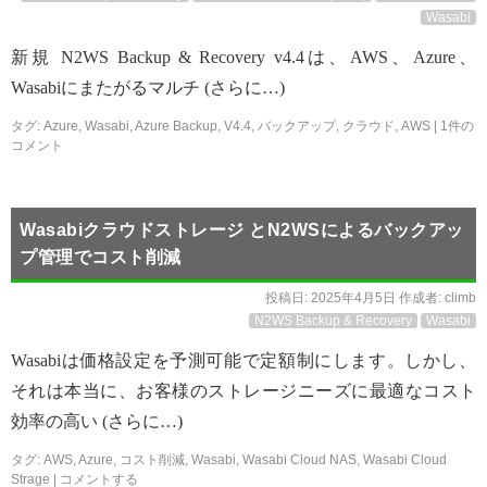
Wasabi
新規 N2WS Backup & Recovery v4.4は、AWS、Azure、
Wasabiにまたがるマルチ (さらに…)
タグ:
Azure
,
Wasabi
,
Azure Backup
,
V4.4
,
バックアップ
,
クラウド
,
AWS
|
1件の
コメント
Wasabiクラウドストレージ とN2WSによるバックアッ
プ管理でコスト削減
投稿日:
2025年4月5日
作成者:
climb
N2WS Backup & Recovery
Wasabi
Wasabiは価格設定を予測可能で定額制にします。しかし、
それは本当に、お客様のストレージニーズに最適なコスト
効率の高い (さらに…)
タグ:
AWS
,
Azure
,
コスト削減
,
Wasabi
,
Wasabi Cloud NAS
,
Wasabi Cloud
Strage
|
コメントする