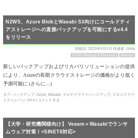
N2WS、Azure BlobとWasabi S3向けにコールドティ
アストレージへの直接バックアップを可能にするv4.4
をリリース
投稿日:
2025年4月1日
作成者:
climb
N2WS Backup & Recovery
Wasabi
新しいバックアップおよびリカバリソリューションの提供
により、Azureの長期クラウドストレージの価格がより低く
予測可能に (さらに…)
タグ:
バックアップ
,
Azure
,
Wasabi
,
マルチクラウドバックアップ
,
クロスクラウ
ドストレージ
,
V4.4
|
コメントする
【大学・研究機関様向け】 Veeam＋Wasabiでランサ
ムウェア対策！<SINET6対応>