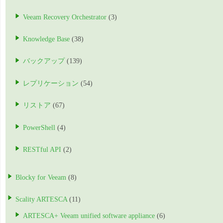
Veeam Recovery Orchestrator
(3)
Knowledge Base
(38)
バックアップ
(139)
レプリケーション
(54)
リストア
(67)
PowerShell
(4)
RESTful API
(2)
Blocky for Veeam
(8)
Scality ARTESCA
(11)
ARTESCA+ Veeam unified software appliance
(6)