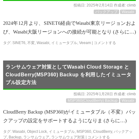
投稿日:
2025年2月14日
作成者:
climb
バックアップ
Wasabi
2024年12月より、SINET6経由でWasabi東京リージョンおよ
び、Wasabi大阪リージョンへの接続が可能となり (さらに…)
タグ:
SINET6
,
不変
,
Wasabi
,
イミュータブル
,
Veeam
|
コメントする
ランサムウェア対策としてWasabi Cloud Storage と
CloudBerry(MSP360) Backup を利用したイミュータ
ブル設定方法
投稿日:
2025年1月28日
作成者:
climb
MSP360(CloudBerry) Backup
Wasabi
CloudBerry Backup (MSP360)がイミュータブル（不変）バッ
クアップの設定をサポートするようになりま (さらに…)
タグ:
Wasabi
,
Object Lock
,
イミュータブル
,
MSP360
,
CloudBerry
,
バックアッ
プ
,
Backup
,
ランサムウェア
,
ランサムウェア対策
|
コメントする