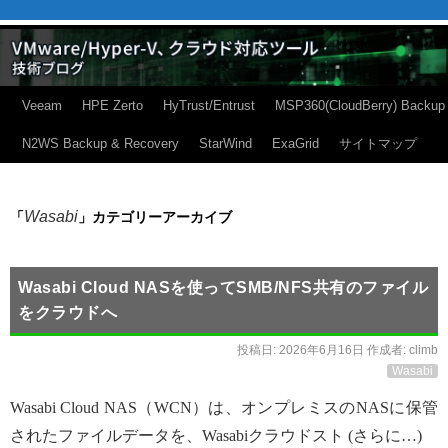
Veeam
HPE Zerto
HyTrust/Entrust
MSP360(CloudBerry) Backup
N2WS Backup & Recovery
StarWind
ExaGrid
サイトマップ
Wasabi
「
」カテゴリーアーカイブ
Wasabi Cloud NASを使ってSMB/NFS共有のファイル
をクラウドへ
投稿日:
2026年6月16日
作成者:
climb
Wasabi
Wasabi Cloud NAS（WCN）は、オンプレミスのNASに保管
されたファイルデータを、Wasabiクラウドスト (さらに…)