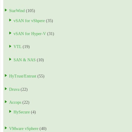
StarWind
(105)
vSAN for vShpere
(35)
vSAN for Hyper-V
(31)
VTL
(19)
SAN & NAS
(10)
HyTrust/Entrust
(55)
Druva
(22)
Accops
(22)
HySecure
(4)
VMware vSphere
(40)