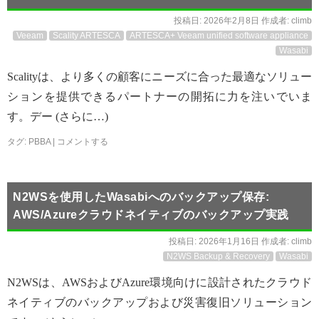
投稿日:
2026年2月8日
作成者:
climb
Veeam
Scality ARTESCA
ARTESCA+ Veeam unified software appliance
Wasabi
Scalityは、より多くの顧客にニーズに合った最適なソリュー
ションを提供できるパートナーの開拓に力を注いでいま
す。デー (さらに…)
タグ:
PBBA
|
コメントする
N2WSを使用したWasabiへのバックアップ保存:
AWS/Azureクラウドネイティブのバックアップ実践
投稿日:
2026年1月16日
作成者:
climb
N2WS Backup & Recovery
Wasabi
N2WSは、AWSおよびAzure環境向けに設計されたクラウド
ネイティブのバックアップおよび災害復旧ソリューション