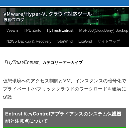
Veeam
HPE Zerto
HyTrust/Entrust
MSP360(CloudBerry) Backup
N2WS Backup & Recovery
StarWind
ExaGrid
サイトマップ
HyTrust/Entrust
「
」カテゴリーアーカイブ
仮想環境へのアクセス制御とVM、インスタンスの暗号化で
プライベート/パブリッククラウドのワークロードを確実に
保護
Entrust KeyControlアプライアンスのシステム保護機
能と注意点について