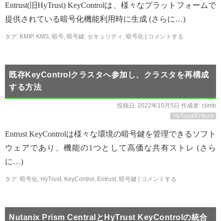
Entrust(旧HyTrust) KeyControlは、様々なプラットフォームで
提供されている暗号化機能利用時に生成 (さらに…)
タグ:
KMIP
,
KMS
,
暗号
,
暗号鍵
,
セキュリティ
,
暗号化
|
コメントする
既存KeyControlクラスタへ参加し、クラスタを再構成
する方法
投稿日:
2022年10月5日
作成者:
climb
HyTrust/Entrust
Entrust KeyControlは様々な環境の暗号鍵を管理できるソフト
ウェアであり、機能の1つとして高価な共有ストレ (さら
に…)
タグ:
暗号化
,
HyTrust
,
KeyControl
,
Entrust
,
暗号鍵
|
コメントする
Nutanix Prism CentralとHyTrust KeyControlの統合