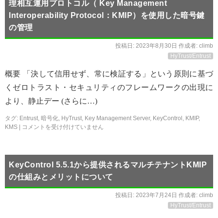
理相互運用プロトコル（ Key Management
Interoperability Protocol：KMIP）を使用した暗号鍵
の管理
投稿日:
2023年8月30日
作成者:
climb
HyTrust/Entrust
概要 「決して信用せず、常に検証する」という原則に基づ
くゼロトラスト・セキュリティのフレームワークの出現に
より、静止デー (さらに…)
タグ:
Entrust
,
暗号化
,
HyTrust
,
Key Management Server
,
KeyControl
,
KMIP
,
KMS
|
コメントを受け付けていません
KeyControl 5.5.1から提供されるマルチテナントKMIP
の仕組みとメリットについて
投稿日:
2023年7月24日
作成者:
climb
HyTrust/Entrust