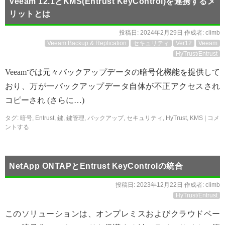
Veeam 12.1とKMS(Entrust KeyControl)を連携するメ
リットとは
投稿日:
2024年2月29日
作成者:
climb
Veeam Backup & Replication
セキュリティ
Ver12
Veeam
HyTrust/Entrust
Veeamでは元々バックアップデータの暗号化機能を提供して
おり、万が一バックアップデータ自体が不正アクセスされ
コピーされ (さらに…)
タグ:
暗号
,
Entrust
,
鍵
,
鍵管理
,
バックアップ
,
セキュリティ
,
HyTrust
,
KMS
|
コメ
ントする
NetApp ONTAPとEntrust KeyControlの統合
投稿日:
2023年12月22日
作成者:
climb
HyTrust/Entrust
このソリューションは、オンプレミスおよびクラウドベー