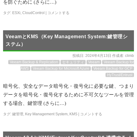
を防ぐために (さらに…)
タグ:
ESXi
,
CloudControl
|
コメントする
VeeamとKMS（Key Management System:鍵管理シ
ステム）
投稿日:
2024年4月13日
作成者:
climb
Veeam Backup & Replication
セキュリティ
Veeam
Veeam Backup for
AWS
Veeam Backup for Microsoft Azure
Veeam Backup for GCP
HyTrust/Entrust
暗号化、安全なデータ暗号化・復号化に必要な鍵、つまり
データを暗号化・復号化するために不可欠なツールを管理
する場合、鍵管理 (さらに…)
タグ:
鍵管理
,
Key Management System
,
KMS
|
コメントする