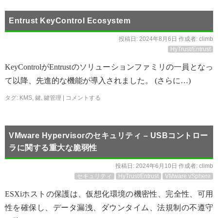
Entrust KeyControl Ecosystem
投稿日:
2024年8月6日
作成者:
climb
HyTrust/Entrust
KeyControlがEntrustのソリューションファミリの一員となっ
て以降、先進的な機能が導入されました。 (さらに…)
タグ:
KMS
,
鍵
,
鍵管理
|
コメントする
VMware Hypervisorのセキュリティ – USBコントロー
ラに関する重大な脆弱性
投稿日:
2024年6月10日
作成者:
climb
セキュリティ
HyTrust/Entrust
VMware vSphere
ESXiホストの保護は、仮想化環境の機密性、完全性、可用
性を確保し、データ漏洩、ダウンタイム、法規制の不遵守