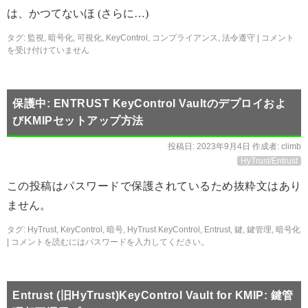
は、かつてないほ (さらに…)
タグ:
監視
,
暗号化
,
可視化
,
KeyControl
,
コンプライアンス
,
法令遵守
|
コメント
を受け付けていません
保護中: ENTRUST KeyControl Vaultのデプロイおよ
びKMIPセットアップ方法
投稿日:
2023年9月4日
作成者:
climb
HyTrust/Entrust
この投稿はパスワードで保護されているため抜粋文はあり
ません。
タグ:
HyTrust
,
KeyControl
,
暗号
,
HyTrust KeyControl
,
Entrust
,
鍵
,
鍵管理
,
暗号化
|
コメントを読むにはパスワードを入力してください。
Entrust (旧HyTrust)KeyControl Vault for KMIP: 鍵管