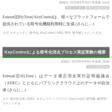
投稿日:
2025年6月30日
作成者:
climb
セキュリティ
HyTrust/Entrust
Entrust(旧HyTrust) KeyControlは、様々なプラットフォームで
提供されている暗号化機能利用時に生成 (さらに…)
タグ:
セキュリティ
,
暗号化
,
KeyControl
,
KMS
,
暗号
,
暗号鍵
|
コメントする
KeyControlによる暗号化消去プロセス実証実験の概要
投稿日:
2025年4月8日
作成者:
climb
HyTrust/Entrust
Entrust(旧HyTrust）はデータ適正消去実行証明協議会
（ADEC）とともにパブリッククラウド上のデータや自治
体 (さらに…)
タグ:
地方自治体
,
ADEC
,
セキュリティ
,
クラウド
,
KeyControl
,
暗号鍵
,
鍵管理
|
コメントする