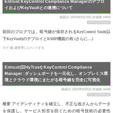
Entrust KeyControl Compliance Managerのデプロ
イおよびKeyVaultとの連携について
投稿日:
2023年9月19日
作成者:
climb
HyTrust/Entrust
前回のブログでは、暗号鍵が保存されるKeyControl Vault(以
下KeyVault)のデプロイとKMIP機能の有 (さらに…)
タグ:
鍵
,
鍵管理
|
コメントする
Entrust(旧HyTrust) KeyControl Compliance
Manager :ダッシュボードを一元化し、オンプレミス環
境とクラウド環境にまたがる暗号鍵を完全に可視化
投稿日:
2023年9月5日
作成者:
climb
HyTrust/Entrust
概要 アイデンティティを確立し、不正な改ざんからデータ
を保護し、サービス拒否を防ぐための暗号技術の必要性