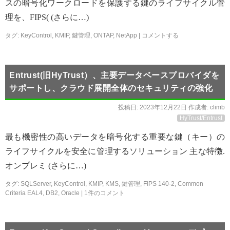
スの暗号化ワークロードを保護する鍵のライフサイクル管
理を、FIPS( (さらに…)
タグ:
KeyControl
,
KMIP
,
鍵管理
,
ONTAP
,
NetApp
|
コメントする
Entrust(旧HyTrust）、主要データベースプロバイダを
サポートし、クラウド展開全体のセキュリティの強化
投稿日:
2023年12月22日
作成者:
climb
HyTrust/Entrust
最も機密性の高いデータを暗号化する重要な鍵（キー）の
ライフサイクルを安全に管理するソリューション 主な特徴.
オンプレミ (さらに…)
タグ:
SQLServer
,
KeyControl
,
KMIP
,
KMS
,
鍵管理
,
FIPS 140-2
,
Common
Criteria EAL4
,
DB2
,
Oracle
|
1件のコメント