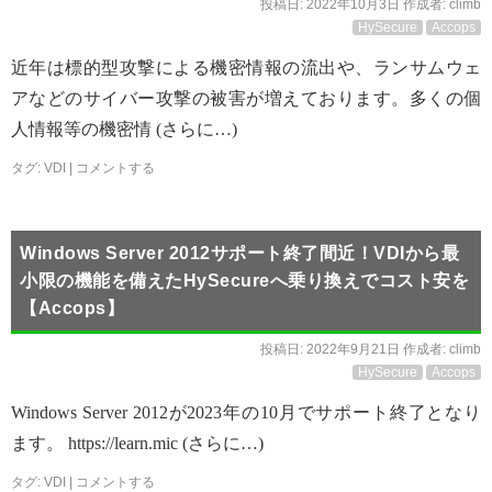
投稿日:
2022年10月3日
作成者:
climb
HySecure
Accops
近年は標的型攻撃による機密情報の流出や、ランサムウェ
アなどのサイバー攻撃の被害が増えております。多くの個
人情報等の機密情 (さらに…)
タグ:
VDI
|
コメントする
Windows Server 2012サポート終了間近！VDIから最
小限の機能を備えたHySecureへ乗り換えでコスト安を
【Accops】
投稿日:
2022年9月21日
作成者:
climb
HySecure
Accops
Windows Server 2012が2023年の10月でサポート終了となり
ます。 https://learn.mic (さらに…)
タグ:
VDI
|
コメントする