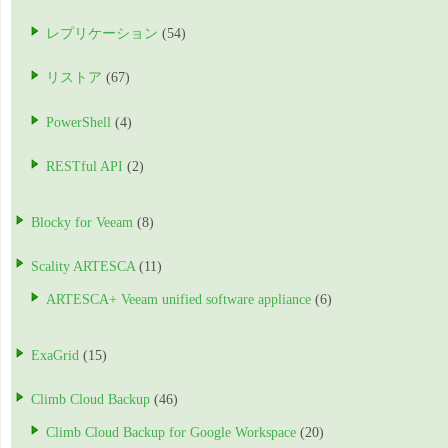
レプリケーション
(54)
リストア
(67)
PowerShell
(4)
RESTful API
(2)
Blocky for Veeam
(8)
Scality ARTESCA
(11)
ARTESCA+ Veeam unified software appliance
(6)
ExaGrid
(15)
Climb Cloud Backup
(46)
Climb Cloud Backup for Google Workspace
(20)