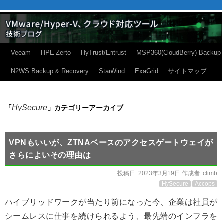
Veeam
HPE Zerto
HyTrust/Entrust
MSP360(CloudBerry) Backup
N2WS Backup & Recovery
StarWind
ExaGrid
サイトマップ
HySecure
「
」カテゴリーアーカイブ
VPNもいいが、ZTNAベースのアクセスゲートウェイが
さらによいその理由は
投稿日:
2023年3月19日
作成者:
climb
HySecure
Accops
ハイブリッドワークが当たり前になった今、企業は社員が
シームレスに仕事を続けられるよう、最先端のインフラを