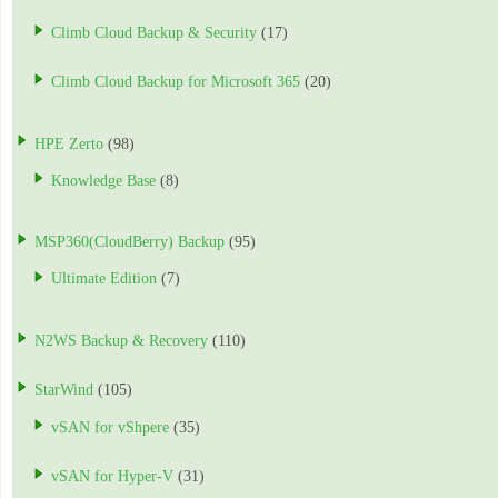
Climb Cloud Backup & Security
(17)
Climb Cloud Backup for Microsoft 365
(20)
HPE Zerto
(98)
Knowledge Base
(8)
MSP360(CloudBerry) Backup
(95)
Ultimate Edition
(7)
N2WS Backup & Recovery
(110)
StarWind
(105)
vSAN for vShpere
(35)
vSAN for Hyper-V
(31)