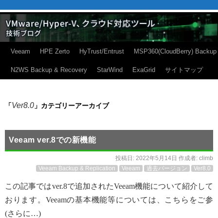
Veeam
HPE Zerto
HyTrust/Entrust
MSP360(CloudBerry) Backup
N2WS Backup & Recovery
StarWind
ExaGrid
サイトマップ
Ver8.0
「
」カテゴリーアーカイブ
Veeam ver.8での新機能
投稿日:
2022年5月14日
作成者:
climb
Veeam Backup & Replication
Veeam
過去バージョン
Ver8.0
この記事ではver.8で追加されたVeeam機能について紹介して
おります。Veeamの基本機能等については、こちらをご参
(さらに…)