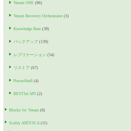
Veeam ONE
(86)
Veeam Recovery Orchestrator
(3)
Knowledge Base
(38)
バックアップ
(139)
レプリケーション
(54)
リストア
(67)
PowerShell
(4)
RESTful API
(2)
Blocky for Veeam
(8)
Scality ARTESCA
(11)