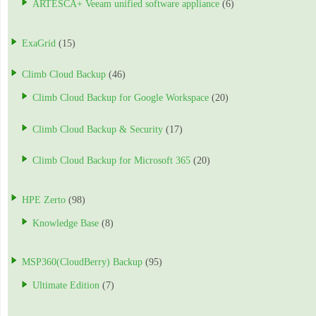
ARTESCA+ Veeam unified software appliance
(6)
ExaGrid
(15)
Climb Cloud Backup
(46)
Climb Cloud Backup for Google Workspace
(20)
Climb Cloud Backup & Security
(17)
Climb Cloud Backup for Microsoft 365
(20)
HPE Zerto
(98)
Knowledge Base
(8)
MSP360(CloudBerry) Backup
(95)
Ultimate Edition
(7)