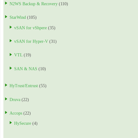
N2WS Backup & Recovery
(110)
StarWind
(105)
vSAN for vShpere
(35)
vSAN for Hyper-V
(31)
VTL
(19)
SAN & NAS
(10)
HyTrust/Entrust
(55)
Druva
(22)
Accops
(22)
HySecure
(4)