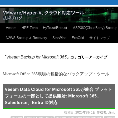
Veeam
HPE Zerto
HyTrust/Entrust
MSP360(CloudBerry) Backup
N2WS Backup & Recovery
StarWind
ExaGrid
サイトマップ
Veeam Backup for Microsoft 365
「
」カテゴリーアーカイブ
Microsoft Office 365環境の包括的なバックアップ・ツール
Veeam Data Cloud for Microsoft 365が統合 プラット
フォームの一部として提供開始: Microsoft 365、
Salesforce、Entra ID対応
投稿日:
2025年8月1日
作成者:
climb