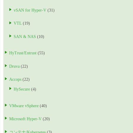
vSAN for Hyper-V
(31)
VTL
(19)
SAN & NAS
(10)
HyTrust/Entrust
(55)
Druva
(22)
Accops
(22)
HySecure
(4)
VMware vSphere
(40)
Microsoft Hyper-V
(20)
コンテナ/Kubernetes
(3)