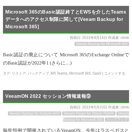
Microsoft 365のBasic認証終了とEWSを介したTeams
データへのアクセス制限に関して[Veeam Backup for
Microsoft 365]
投稿日:
2022年9月14日
作成者:
climb
Veeam Backup for Microsoft 365
Basic認証の廃止について Microsoft 365のExchange Onlineで
のBasic認証が2022年1 (さらに…)
タグ:
リストア
,
バックアップ
,
MS Teams
,
Microsoft 365
,
SaaS
|
コメントする
VeeamON 2022 セッション情報速報⑨
投稿日:
2022年5月23日
作成者:
climb
Veeam Backup for Nutanix AHV
Veeam Plugin for Oracle RMAN
Veeam
Backup for Microsoft 365
バックアップ
毎年恒例で開催されているVeeamON、今年はラスベガスと