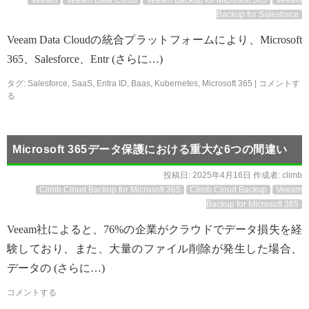
Veeam
Veeam Data Cloud
Veeam Backup for Microsoft 365
Veeam
Backup for Salesforce
Veeam Data Cloudの統合プラットフォームにより、Microsoft
365、Salesforce、Entr (さらに…)
タグ:
Salesforce
,
SaaS
,
Entra ID
,
Baas
,
Kubernetes
,
Microsoft 365
|
コメントす
る
Microsoft 365データ保護における重大な6つの間違い
投稿日:
2025年4月16日
作成者:
climb
Climb Cloud Backup for Microsoft 365
Climb Cloud Backup
Veeam
Backup for Microsoft 365
Veeam社によると、76%の企業がクラウドでデータ損失を経
験しており、また、大量のファイル削除が発生した場合、
データの (さらに…)
コメントする