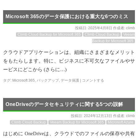
Microsoft 365のデータ保護における重大な6つのミス
投稿日:
2025年4月8日
作成者:
climb
Climb Cloud Backup for Microsoft 365
Climb Cloud Backup
Veeam
Backup for Microsoft 365
クラウドアプリケーションは、組織にさまざまなメリット
をもたらします。特に、ビジネスに不可欠なファイルやサ
ービスにどこから (さらに…)
タグ:
Microsoft 365
,
バックアップ
,
データ保護
|
コメントする
OneDriveのデータセキュリティに関する5つの誤解
投稿日:
2024年12月13日
作成者:
climb
Climb Cloud Backup
Veeam Backup for Microsoft 365
Microsoft Azure
はじめに OneDriveは、クラウドでのファイルの保存や共有