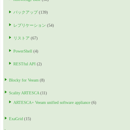
バックアップ
(139)
レプリケーション
(54)
リストア
(67)
PowerShell
(4)
RESTful API
(2)
Blocky for Veeam
(8)
Scality ARTESCA
(11)
ARTESCA+ Veeam unified software appliance
(6)
ExaGrid
(15)