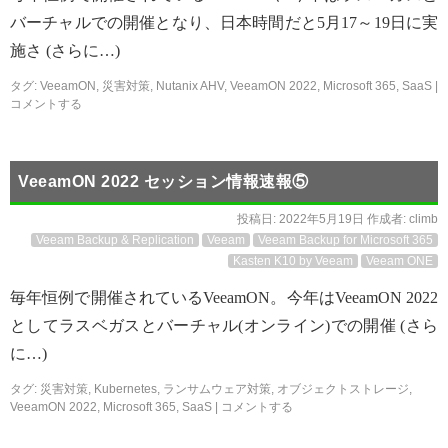
バーチャルでの開催となり、日本時間だと5月17～19日に実
施さ (さらに…)
タグ:
VeeamON
,
災害対策
,
Nutanix AHV
,
VeeamON 2022
,
Microsoft 365
,
SaaS
|
コメントする
VeeamON 2022 セッション情報速報⑤
投稿日:
2022年5月19日
作成者:
climb
Veeam Backup & Replication
Veeam
Veeam Backup for Microsoft 365
Kasten K10 by Veeam
Veeam ONE
毎年恒例で開催されているVeeamON。今年はVeeamON 2022
としてラスベガスとバーチャル(オンライン)での開催 (さら
に…)
タグ:
災害対策
,
Kubernetes
,
ランサムウェア対策
,
オブジェクトストレージ
,
VeeamON 2022
,
Microsoft 365
,
SaaS
|
コメントする