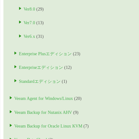
Ver8.0
(29)
Ver7.0
(13)
Ver6.x
(31)
Enterprise Plusエディション
(23)
Enterpriseエディション
(12)
Standardエディション
(1)
Veeam Agent for Windows/Linux
(20)
Veeam Backup for Nutanix AHV
(9)
Veeam Backup for Oracle Linux KVM
(7)