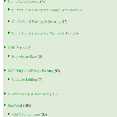
Climb Cloud Backup
(46)
Climb Cloud Backup for Google Workspace
(20)
Climb Cloud Backup & Security
(17)
Climb Cloud Backup for Microsoft 365
(20)
HPE Zerto
(98)
Knowledge Base
(8)
MSP360(CloudBerry) Backup
(95)
Ultimate Edition
(7)
N2WS Backup & Recovery
(110)
StarWind
(105)
vSAN for vShpere
(35)