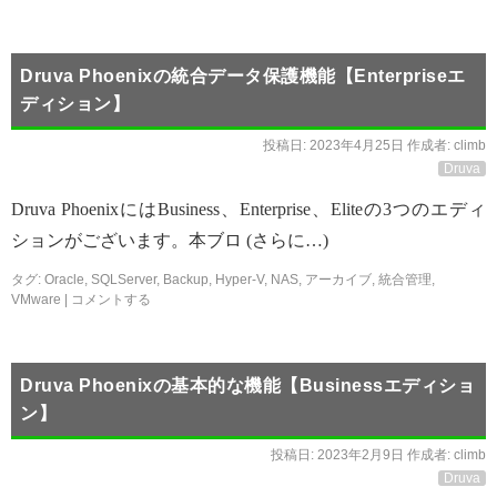
Druva Phoenixの統合データ保護機能【Enterpriseエ
ディション】
投稿日:
2023年4月25日
作成者:
climb
Druva
Druva PhoenixにはBusiness、Enterprise、Eliteの3つのエディ
ションがございます。本ブロ (さらに…)
タグ:
Oracle
,
SQLServer
,
Backup
,
Hyper-V
,
NAS
,
アーカイブ
,
統合管理
,
VMware
|
コメントする
Druva Phoenixの基本的な機能【Businessエディショ
ン】
投稿日:
2023年2月9日
作成者:
climb
Druva