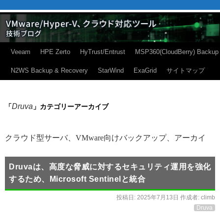
Veeam
HPE Zerto
HyTrust/Entrust
MSP360(CloudBerry) Backup
N2WS Backup & Recovery
StarWind
ExaGrid
サイトマップ
Druva
「
」カテゴリーアーカイブ
クラウド型サーバ、VMware向けバックアップ、アーカイ
Druvaは、高度な脅威に対するセキュリティ運用を強化
するため、Microsoft Sentinelと統合
投稿日:
2025年7月13日
作成者:
climb
Druva