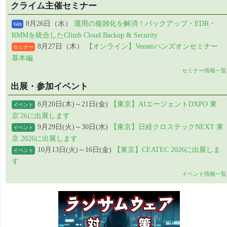
クライム主催セミナー
8月26日（水）
運用の複雑化を解消！バックアップ・EDR・
Web
RMMを統合したClimb Cloud Backup & Security
8月27日（木）
【オンライン】Veeamハンズオンセミナー
セミナー
基本編
セミナー情報一覧
出展・参加イベント
8月20日(木)～21日(金)
【東京】AIエージェントDXPO 東
イベント
京'26に出展します
9月29日(火)～30日(水)
【東京】日経クロステックNEXT 東
イベント
京 2026に出展します
10月13日(火)～16日(金)
【東京】CEATEC 2026に出展しま
イベント
す
イベント情報一覧