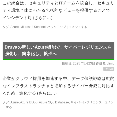
この統合は、セキュリティとITチームを統合し、セキュリ
ティ環境全体にわたる包括的なビューを提供することで、
インシデント対 (さらに…)
タグ:
Azure
,
Microsoft Sentinel
,
バックアップ
|
コメントする
Druvaの新しいAzure機能で、サイバーレジリエンスを
強化し、簡素化し、拡張へ
投稿日:
2025年5月23日
作成者:
climb
Druva
企業がクラウド採用を加速する中、データ保護戦略は動的
なインフラストラクチャと増加するサイバー脅威に対応す
るため、進化する (さらに…)
タグ:
Azure
,
Azure BLOB
,
Azure SQL Database
,
サイバーレジリエンス
|
コメン
トする