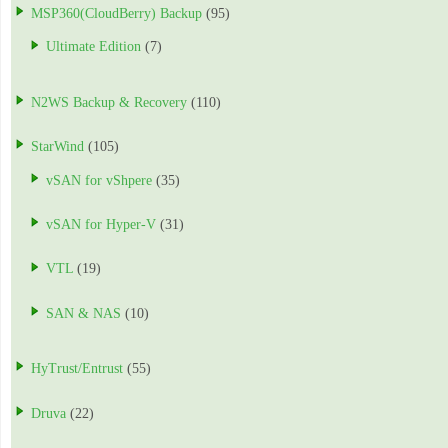
MSP360(CloudBerry) Backup
(95)
Ultimate Edition
(7)
N2WS Backup & Recovery
(110)
StarWind
(105)
vSAN for vShpere
(35)
vSAN for Hyper-V
(31)
VTL
(19)
SAN & NAS
(10)
HyTrust/Entrust
(55)
Druva
(22)