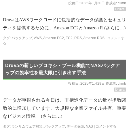
投稿日:
2025年1月30日
作成者:
climb
Druva
DruvaはAWSワークロードに包括的なデータ保護とセキュリ
ティを提供するために、Amazon EC2とAmazon R (さらに…)
タグ:
バックアップ
,
AWS
,
Amazon EC2
,
EC2
,
RDS
,
Amazon RDS
|
コメントす
る
Druvaの新しいプロキシ・プール機能でNASバックア
ップの効率性を最大限に引き出す手法
投稿日:
2025年1月29日
作成者:
climb
Druva
データが重視される今日は、非構造化データの量が指数関
数的に増加しています。大規模な企業ファイル共有、重要
なビジネス情報、 (さらに…)
タグ:
ランサムウェア対策
,
バックアップ
,
データ保護
,
NAS
|
コメントする