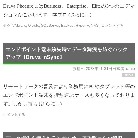
Druva PhoenixにはBusiness、Enterprise、Eliteの3つのエディ
ションがございます。本ブロ (さらに…)
タグ:
VMware
,
Oracle
,
SQLServer
,
Backup
,
Hyper-V
,
NAS
|
コメントする
エンドポイント端末紛失時のデータ漏洩を防ぐバック
アップ【Druva inSync】
投稿日:
2023年1月31日
作成者:
climb
Druva
リモートワークの普及により業務用にPCやタブレット等の
エンドポイント端末を持ち運ぶケースも多くなっておりま
す。しかし持ち (さらに…)
コメントする