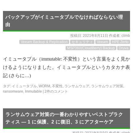
バックアップがイミュータブルでなければならない理
由
投稿日:
2021年8月11日
作成者:
climb
Veeam Backup & Replication
セキュリティ
Veeam
HPE Zerto
MSP360(CloudBerry) Backup
Druva
イミュータブル（immutable: 不変性）という言葉をよく見か
けるようになりました。イミュータブルというカタカナ表
記 (さらに…)
タグ:
イミュータブル
,
WORM
,
不変性
,
ランサムウェア
,
ランサムウェア対策
,
ransomware
,
Immutable
|
2件のコメント
ランサムウェア対策の一番わかりやすいベストプラク
ティス ― 1 に保護、2 に復旧、3 にアフターケア