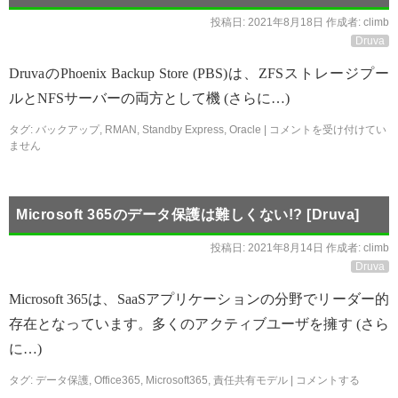
投稿日:
2021年8月18日
作成者:
climb
Druva
DruvaのPhoenix Backup Store (PBS)は、ZFSストレージプー
ルとNFSサーバーの両方として機 (さらに…)
タグ:
バックアップ
,
RMAN
,
Standby Express
,
Oracle
|
コメントを受け付けてい
ません
Microsoft 365のデータ保護は難しくない!? [Druva]
投稿日:
2021年8月14日
作成者:
climb
Druva
Microsoft 365は、SaaSアプリケーションの分野でリーダー的
存在となっています。多くのアクティブユーザを擁す (さら
に…)
タグ:
データ保護
,
Office365
,
Microsoft365
,
責任共有モデル
|
コメントする