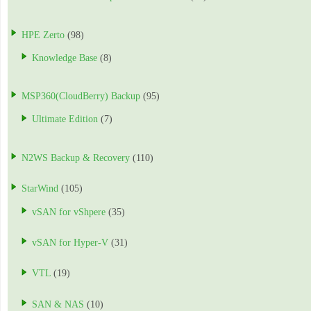
HPE Zerto
(98)
Knowledge Base
(8)
MSP360(CloudBerry) Backup
(95)
Ultimate Edition
(7)
N2WS Backup & Recovery
(110)
StarWind
(105)
vSAN for vShpere
(35)
vSAN for Hyper-V
(31)
VTL
(19)
SAN & NAS
(10)