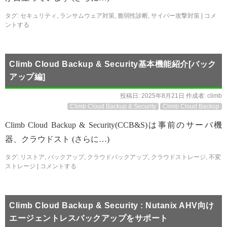
タグ:
セキュリティ
,
ランサムウェア対策
,
脆弱性診断
,
サイバー攻撃対策
|
コメ
ントする
Climb Cloud Backup & Security基本機能紹介[バック
アップ編]
投稿日:
2025年8月21日
作成者:
climb
Climb Cloud Backup & Security
Climb Cloud Backup
Climb Cloud Backup & Security(CCB&S)は事前のサーバ機
器、クラウドスト (さらに…)
タグ:
リストア
,
バックアップ
,
クラウドバックアップ
,
クラウドストレージ
,
不変
ストレージ
|
コメントする
Climb Cloud Backup & Security : Nutanix AHV向け
エージェントレスバックアップをサポート