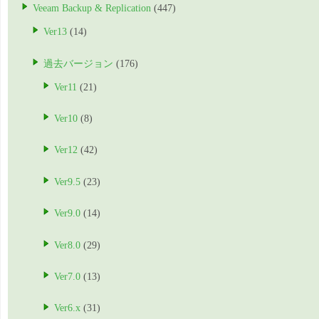
Veeam Backup & Replication
(447)
Ver13
(14)
過去バージョン
(176)
Ver11
(21)
Ver10
(8)
Ver12
(42)
Ver9.5
(23)
Ver9.0
(14)
Ver8.0
(29)
Ver7.0
(13)
Ver6.x
(31)