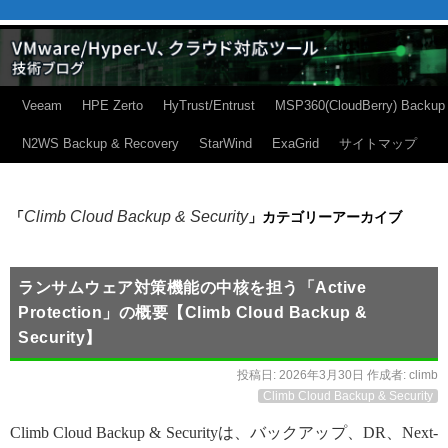
Veeam
HPE Zerto
HyTrust/Entrust
MSP360(CloudBerry) Backup
N2WS Backup & Recovery
StarWind
ExaGrid
サイトマップ
Climb Cloud Backup & Security
「
」カテゴリーアーカイブ
ランサムウェア対策機能の中核を担う「Active
Protection」の概要【Climb Cloud Backup &
Security】
投稿日:
2026年3月30日
作成者:
climb
Climb Cloud Backup & Security
Climb Cloud Backup & Securityは、バックアップ、DR、Next-