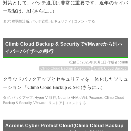
対策として、パッチ適用は非常に重要です。近年のサイバ
ー攻撃は、AI (さらに…)
タグ:
脆弱性診断
,
パッチ管理
,
セキュリティ
|
コメントする
Climb Cloud Backup & SecurityでVMwareから別ハ
イパーバイザへの移行
投稿日:
2025年10月1日
作成者:
climb
Climb Cloud Backup & Security
Climb Cloud Backup
クラウドバックアップとセキュリティを一体化したソリュ
ーション 「Climb Cloud Backup & Sec (さらに…)
タグ:
バックアップ
,
Hyper-V
,
移行
,
Nutanix AHV
,
oVirt
,
Proxmox
,
Climb Cloud
Backup & Security
,
VMware
,
リストア
|
コメントする
Acronis Cyber Protect Cloud(Climb Cloud Backup