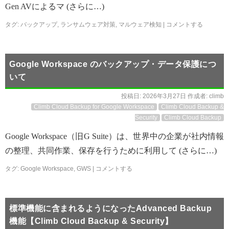
Gen AVによるマ (さらに…)
タグ:
バックアップ
,
ランサムウェア対策
,
マルウェア検知
|
コメントする
Google Workspace のバックアップ・データ保護につ
いて
投稿日:
2026年3月27日
作成者:
climb
Climb Cloud Backup for Google Workspace
Climb Cloud Backup &
Security
Climb Cloud Backup
Google Workspace（旧G Suite）は、世界中の企業が社内情報
の整理、共同作業、保存を行うために利用して (さらに…)
タグ:
Google Workspace
,
GWS
|
コメントする
標準機能に含まれるようになったAdvanced Backup
機能【Climb Cloud Backup & Security】