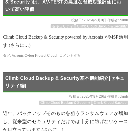
& Security )は、AV-TESTの高度な脅威対策評価にお
いて高い評価
投稿日:
2025年9月9日
作成者:
climb
セキュリティ
Climb Cloud Backup & Security
Climb Cloud Backup & Security powered by Acronis がMSP活用
す (さらに…)
タグ:
Acronis Cyber Protect Cloud
|
コメントする
Climb Cloud Backup & Security基本機能紹介[セキュ
リティ編]
投稿日:
2025年8月26日
作成者:
climb
Climb Cloud Backup & Security
Climb Cloud Backup
近年、バックアップそのものを狙うランサムウェアが増加
し、従来型のセキュリティだけでは十分に防げないケース
が目立っています (さらに…)