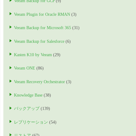
Veeam Backup for GCP
(9)
Veeam Plugin for Oracle RMAN
(3)
Veeam Backup for Microsoft 365
(31)
Veeam Backup for Salesforce
(6)
Kasten K10 by Veeam
(29)
Veeam ONE
(86)
Veeam Recovery Orchestrator
(3)
Knowledge Base
(38)
バックアップ
(139)
レプリケーション
(54)
リストア
(67)