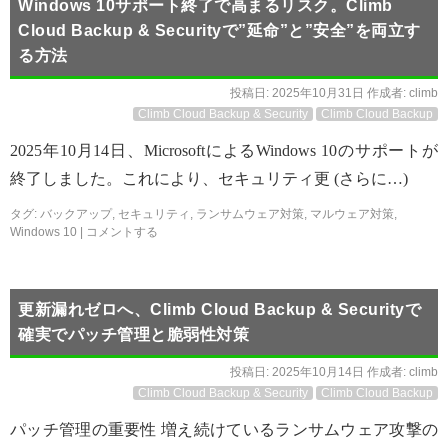
Windows 10サポート終了で高まるリスク。Climb
Cloud Backup & Securityで”延命”と”安全”を両立す
る方法
投稿日:
2025年10月31日
作成者:
climb
Climb Cloud Backup & Security
Climb Cloud Backup
2025年10月14日、MicrosoftによるWindows 10のサポートが
終了しました。これにより、セキュリティ更 (さらに…)
タグ:
バックアップ
,
セキュリティ
,
ランサムウェア対策
,
マルウェア対策
,
Windows 10
|
コメントする
更新漏れゼロへ、Climb Cloud Backup & Securityで
確実でパッチ管理と脆弱性対策
投稿日:
2025年10月14日
作成者:
climb
Climb Cloud Backup & Security
Climb Cloud Backup
パッチ管理の重要性 増え続けているランサムウェア攻撃の