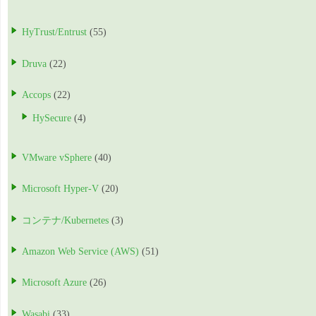
HyTrust/Entrust
(55)
Druva
(22)
Accops
(22)
HySecure
(4)
VMware vSphere
(40)
Microsoft Hyper-V
(20)
コンテナ/Kubernetes
(3)
Amazon Web Service (AWS)
(51)
Microsoft Azure
(26)
Wasabi
(33)