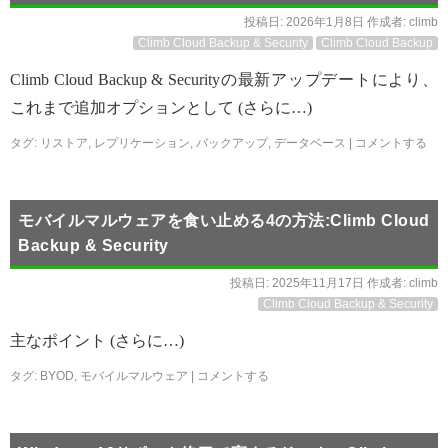
投稿日:
2026年1月8日
作成者:
climb
Climb Cloud Backup & Security
Climb Cloud Backup
Climb Cloud Backup & Securityの最新アップデートにより、
これまで追加オプションとして (さらに…)
タグ:
リストア
,
レプリケーション
,
バックアップ
,
データベース
|
コメントする
モバイルマルウェアを食い止める4の方法:Climb Cloud
Backup & Security
投稿日:
2025年11月17日
作成者:
climb
Climb Cloud Backup & Security
主なポイント (さらに…)
タグ:
BYOD
,
モバイルマルウェア
|
コメントする