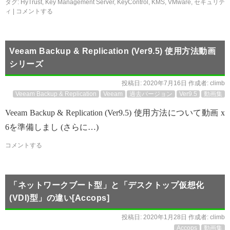
タグ:
HyTrust
,
Key Management Server
,
KeyControl
,
KMS
,
VMware
,
セキュリテ
ィ
|
コメントする
Veeam Backup & Replication (Ver9.5) 使用方法動画
シリーズ
投稿日:
2020年7月16日
作成者:
climb
Veeam Backup & Replication
Veeam
過去バージョン
Ver9.5
動画集
Veeam Backup & Replication (Ver9.5) 使用方法について動画 x
6を準備しまし (さらに…)
コメントする
「ネットワークブート型」と「デスクトップ仮想化
(VDI)型」の違い[Accops]
投稿日:
2020年1月28日
作成者:
climb
Accops
動画集