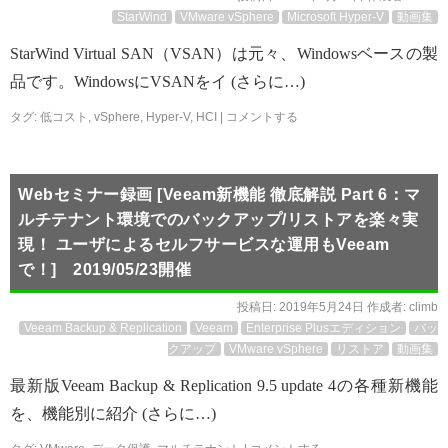
StarWind
VMware vSphere
Microsoft Hyper-V
動画集
StarWind Virtual SAN（VSAN）は元々、Windowsベースの製
品です。WindowsにVSANをイ (さらに…)
タグ:
低コスト
,
vSphere
,
Hyper-V
,
HCI
|
コメントする
Webセミナー録画 [Veeam新機能 徹底解説 Part 6：マ
ルチテナント環境でのバックアップ/リストアを楽々実
現！ ユーザによるセルフサービスな運用もVeeam
で！] 2019/05/23開催
投稿日:
2019年5月24日
作成者:
climb
Veeam Backup & Replication
Veeam
Enterprise Plusエディション
バッ
クアップ
VMware vSphere
リストア
動画集
最新版Veeam Backup & Replication 9.5 update 4の各種新機能
を、機能別に紹介 (さらに…)