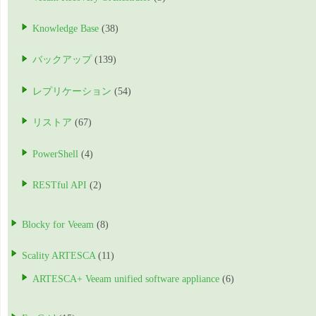
Knowledge Base
(38)
バックアップ
(139)
レプリケーション
(54)
リストア
(67)
PowerShell
(4)
RESTful API
(2)
Blocky for Veeam
(8)
Scality ARTESCA
(11)
ARTESCA+ Veeam unified software appliance
(6)