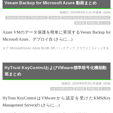
Veeam Backup for Microsoft Azure 動画まとめ
投稿日:
2020年9月11日
作成者:
climb
Veeam Backup & Replication
Veeam
Veeam Backup for Microsoft Azure
動画集
関連記事まとめ
Azure VMのデータ保護を簡単に実現するVeeam Backup for
Microsoft Azure。デプロイ自 (さらに…)
タグ:
Microsoft Azure
,
Azure BLOB
,
DR
,
バックアップ
,
クラウド
|
コメントする
HyTrust KeyControlおよびVMware標準暗号化機能動
画まとめ
投稿日:
2020年8月3日
作成者:
climb
HyTrust/Entrust
動画集
関連記事まとめ
HyTrust KeyControlはVMwareから認定を受けたKMS(Key
Management Server)の (さらに…)