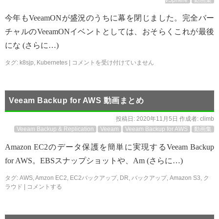
vSphere
動画集
今年もVeeamONが盛況のうちに幕を閉じました。完全バー
チャルのVeeamONイベントとしては、おそらくこれが最後
にな (さらに…)
タグ:
k8sjp
,
Kubernetes
|
コメントを受け付けていません
Veeam Backup for AWS 動画まとめ
投稿日:
2020年11月5日
作成者:
climb
Veeam Backup & Replication
Veeam
Veeam Backup for AWS
動画集
Amazon EC2のデータ保護を簡単に実現するVeeam Backup
for AWS。EBSスナップショットや、Am (さらに…)
タグ:
AWS
,
Amzon EC2
,
EC2バックアップ
,
DR
,
バックアップ
,
Amazon S3
,
ク
ラウド
|
コメントする