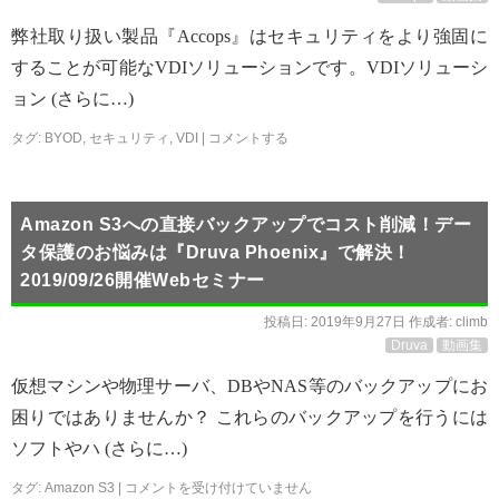
弊社取り扱い製品『Accops』はセキュリティをより強固に
することが可能なVDIソリューションです。VDIソリューシ
ョン (さらに…)
タグ:
BYOD
,
セキュリティ
,
VDI
|
コメントする
Amazon S3への直接バックアップでコスト削減！デー
タ保護のお悩みは『Druva Phoenix』で解決！
2019/09/26開催Webセミナー
投稿日:
2019年9月27日
作成者:
climb
Druva
動画集
仮想マシンや物理サーバ、DBやNAS等のバックアップにお
困りではありませんか？ これらのバックアップを行うには
ソフトやハ (さらに…)
タグ:
Amazon S3
|
コメントを受け付けていません