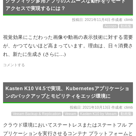
グラフィック多用アプリのスムーズな動作をリモート
アクセスで実現するには？
投稿日:
2021年11月4日
作成者:
climb
Accops
動画集
視覚効果にこだわった画像や動画の表示技術に対する需要
が、かつてないほど高まっています。理由は、日々消費さ
れ、新たに生成さ (さらに…)
コメントする
Kasten K10 V4.5で実現、Kubernetesアプリケーショ
ンのバックアップとモビリティをエッジ環境に
投稿日:
2021年10月13日
作成者:
climb
Veeam Backup & Replication
Veeam
Kasten K10 by Veeam
動画集
クラウド環境においてステートレスまたはステートフル ア
プリケーションを実行させるコンテナ プラットフォームと