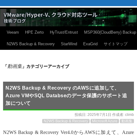
Veeam
HPE Zerto
HyTrust/Entrust
MSP360(CloudBerry) Backup
N2WS Backup & Recovery
StarWind
ExaGrid
サイトマップ
動画集
「
」カテゴリーアーカイブ
N2WS Backup & Recovery のAWSに追加して、
Azure VMやSQL Databseのデータ保護のサポート追
加について
投稿日:
2025年7月1日
作成者:
climb
N2WS Backup & Recovery
Microsoft Azure
動画集
N2WS Backup & Recovery Ver4.0からAWSに加えて、Azure