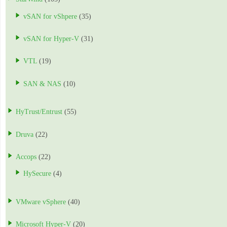
vSAN for vShpere
(35)
vSAN for Hyper-V
(31)
VTL
(19)
SAN & NAS
(10)
HyTrust/Entrust
(55)
Druva
(22)
Accops
(22)
HySecure
(4)
VMware vSphere
(40)
Microsoft Hyper-V
(20)