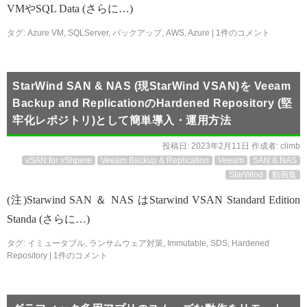
VMやSQL Data (さらに…)
タグ:
Azure VM
,
SQLServer
,
バックアップ
,
AWS
,
Azure
|
1件のコメント
StarWind SAN & NAS (現StarWind VSAN)を Veeam
Backup and ReplicationのHardened Repository (堅
牢化レポジトリ)として簡単導入・運用方法
投稿日:
2023年2月11日
作成者:
climb
vSAN for vShpere
Veeam Backup & Replication
Veeam
SAN & NAS
StarWind
動画集
(注)Starwind SAN ＆ NAS はStarwind VSAN Standard Edition
Standa (さらに…)
タグ:
イミュータブル
,
ランサムウェア対策
,
Immutable
,
SDS
,
Hardened
Repository
|
1件のコメント