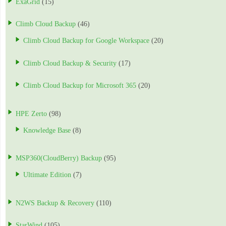
ExaGrid
(15)
Climb Cloud Backup
(46)
Climb Cloud Backup for Google Workspace
(20)
Climb Cloud Backup & Security
(17)
Climb Cloud Backup for Microsoft 365
(20)
HPE Zerto
(98)
Knowledge Base
(8)
MSP360(CloudBerry) Backup
(95)
Ultimate Edition
(7)
N2WS Backup & Recovery
(110)
StarWind
(105)