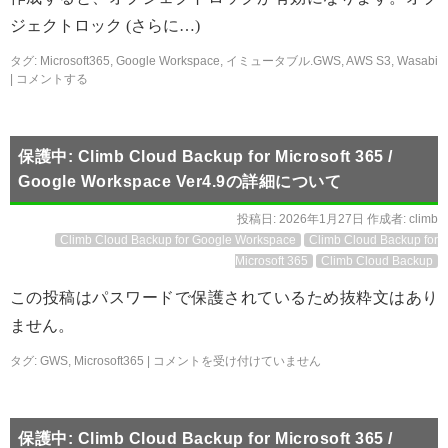
ジェクトロック (さらに…)
タグ:
Microsoft365
,
Google Workspace
,
イミュータブル.GWS
,
AWS S3
,
Wasabi
|
コメントする
保護中: Climb Cloud Backup for Microsoft 365 /
Google Workspace Ver4.9の詳細について
投稿日:
2026年1月27日
作成者:
climb
Climb Cloud Backup for Google Workspace
Climb Cloud Backup for
Microsoft 365
Climb Cloud Backup
この投稿はパスワードで保護されているため抜粋文はあり
ません。
タグ:
GWS
,
Microsoft365
|
コメントを受け付けていません
保護中: Climb Cloud Backup for Microsoft 365 /