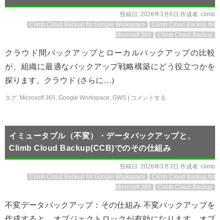
投稿日:
2026年3月6日
作成者:
climb
Climb Cloud Backup for Google Workspace
Climb Cloud Backup for
Microsoft 365
Climb Cloud Backup
クラウド間バックアップとローカルバックアップの比較
が、組織に最適なバックアップ戦略構築にどう役立つかを
探ります。クラウド (さらに…)
タグ:
Microsoft 365
,
Google Workspace
,
GWS
|
コメントする
イミュータブル（不変）・データバックアップと、
Climb Cloud Backup(CCB)でのその仕組み
投稿日:
2026年3月3日
作成者:
climb
Climb Cloud Backup for Google Workspace
Climb Cloud Backup for
Microsoft 365
Climb Cloud Backup
不変データバックアップ：その仕組み 不変バックアップを
作成すると、オブジェクトロックが有効になります。オブ