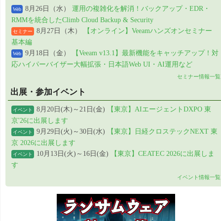
8月26日（水）
運用の複雑化を解消！バックアップ・EDR・
Web
RMMを統合したClimb Cloud Backup & Security
8月27日（木）
【オンライン】Veeamハンズオンセミナー
セミナー
基本編
9月18日（金）
【Veeam v13.1】最新機能をキャッチアップ！対
Web
応ハイパーバイザー大幅拡張・日本語Web UI・AI運用など
セミナー情報一覧
出展・参加イベント
8月20日(木)～21日(金)
【東京】AIエージェントDXPO 東
イベント
京'26に出展します
9月29日(火)～30日(水)
【東京】日経クロステックNEXT 東
イベント
京 2026に出展します
10月13日(火)～16日(金)
【東京】CEATEC 2026に出展しま
イベント
す
イベント情報一覧