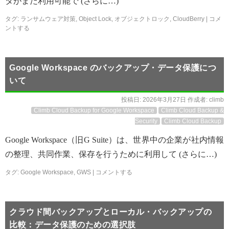
タがまだ利用可能で (さらに…)
タグ:
ランサムウェア対策
,
Object Lock
,
オブジェクトロック
,
CloudBerry
|
コメ
ントする
Google Workspace のバックアップ・データ保護につ
いて
投稿日:
2026年3月27日
作成者:
climb
Climb Cloud Backup for Google Workspace
Climb Cloud Backup &
Security
Climb Cloud Backup
Google Workspace（旧G Suite）は、世界中の企業が社内情報
の整理、共同作業、保存を行うために利用して (さらに…)
タグ:
Google Workspace
,
GWS
|
コメントする
クラウド間バックアップとローカル・バックアップの
比較：データ保護のための選択肢