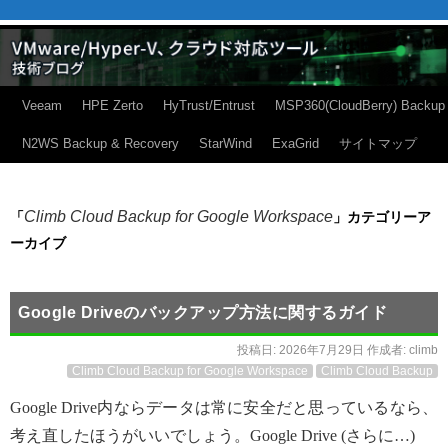
Veeam
HPE Zerto
HyTrust/Entrust
MSP360(CloudBerry) Backup
N2WS Backup & Recovery
StarWind
ExaGrid
サイトマップ
Climb Cloud Backup for Google Workspace
「
」カテゴリーア
ーカイブ
Google Driveのバックアップ方法に関するガイド
投稿日:
2026年7月29日
作成者:
climb
Climb Cloud Backup for Google Workspace
Climb Cloud Backup
Google Drive内ならデータは常に安全だと思っているなら、
考え直したほうがいいでしょう。Google Drive (さらに…)