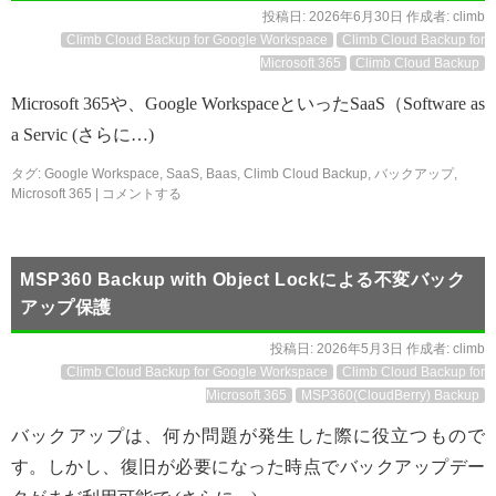
投稿日:
2026年6月30日
作成者:
climb
Climb Cloud Backup for Google Workspace
Climb Cloud Backup for
Microsoft 365
Climb Cloud Backup
Microsoft 365や、Google WorkspaceといったSaaS（Software as
a Servic (さらに…)
タグ:
Google Workspace
,
SaaS
,
Baas
,
Climb Cloud Backup
,
バックアップ
,
Microsoft 365
|
コメントする
MSP360 Backup with Object Lockによる不変バック
アップ保護
投稿日:
2026年5月3日
作成者:
climb
Climb Cloud Backup for Google Workspace
Climb Cloud Backup for
Microsoft 365
MSP360(CloudBerry) Backup
バックアップは、何か問題が発生した際に役立つもので
す。しかし、復旧が必要になった時点でバックアップデー