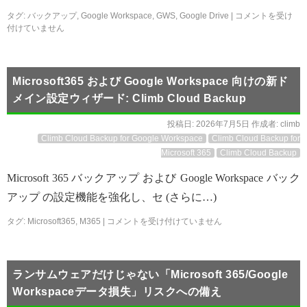
タグ:
バックアップ
,
Google Workspace
,
GWS
,
Google Drive
|
コメントを受け
付けていません
Microsoft365 および Google Workspace 向けの新ド
メイン設定ウィザード: Climb Cloud Backup
投稿日:
2026年7月5日
作成者:
climb
Climb Cloud Backup for Google Workspace
Climb Cloud Backup for
Microsoft 365
Climb Cloud Backup
Microsoft 365 バックアップ および Google Workspace バック
アップ の設定機能を強化し、セ (さらに…)
タグ:
Microsoft365
,
M365
|
コメントを受け付けていません
ランサムウェアだけじゃない「Microsoft 365/Google
Workspaceデータ損失」リスクへの備え