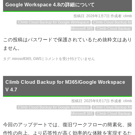
Google Workspace 4.8の詳細について
投稿日:
2026年1月7日
作成者:
climb
Climb Cloud Backup for Google Workspace
Climb Cloud Backup for
Microsoft 365
Climb Cloud Backup
この投稿はパスワードで保護されているため抜粋文はあり
ません。
タグ:
mirosoft365
,
GWS
|
コメントを受け付けていません
Climb Cloud Backup for M365/Google Workspace
V 4.7
投稿日:
2025年9月17日
作成者:
climb
Climb Cloud Backup for Google Workspace
Climb Cloud Backup for
Microsoft 365
Climb Cloud Backup
今回のアップデートでは、復旧ワークフローの簡素化、操
作性の向上、より応答性が高く効率的な体験を実現するた