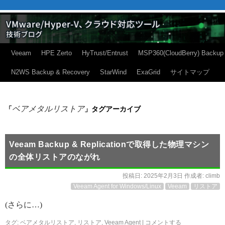
Veeam
HPE Zerto
HyTrust/Entrust
MSP360(CloudBerry) Backup
N2WS Backup & Recovery
StarWind
ExaGrid
サイトマップ
ベアメタルリストア
「
」タグアーカイブ
Veeam Backup & Replicationで取得した物理マシン
の全体リストアのながれ
投稿日:
2025年2月3日
作成者:
climb
Veeam Agent for Windows/Linux
Veeam
リストア
(さらに…)
タグ:
ベアメタルリストア
,
リストア
,
Veeam Agent
|
コメントする