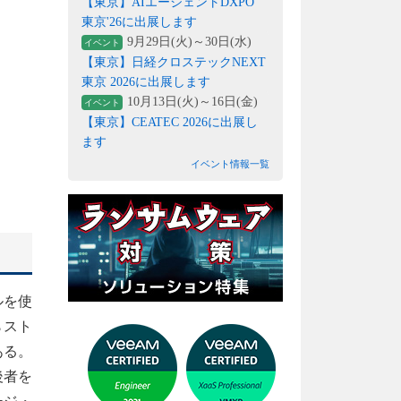
【東京】AIエージェントDXPO
東京'26に出展します
9月29日(火)～30日(水)
イベント
【東京】日経クロステックNEXT
東京 2026に出展します
10月13日(火)～16日(金)
イベント
【東京】CEATEC 2026に出展し
ます
イベント情報一覧
ルを使
らスト
ある。
後者を