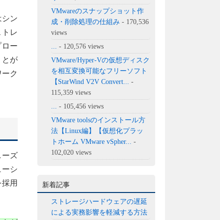
VMwareのスナップショット作
はシン
成・削除処理の仕組み
- 170,536
ストレ
views
プロー
...
- 120,576 views
ことが
VMware/Hyper-Vの仮想ディスク
を相互変換可能なフリーソフト
ワーク
【StarWind V2V Convert...
-
。
115,359 views
...
- 105,456 views
VMware toolsのインストール方
法【Linux編】【仮想化プラッ
トホーム VMware vSpher...
-
102,020 views
ニーズ
ューシ
を採用
新着記事
ストレージハードウェアの遅延
による実務影響を軽減する方法