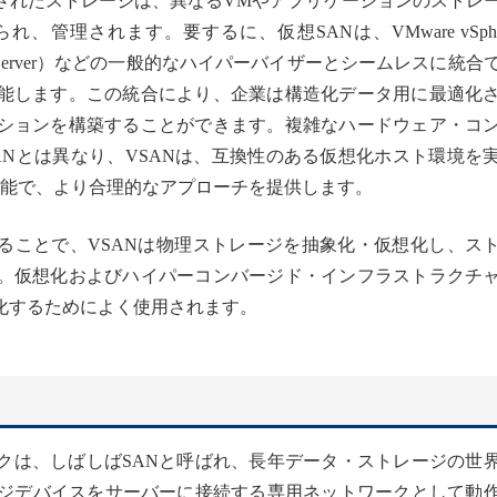
されたストレージは、異なるVMやアプリケーションのストレ
管理されます。要するに、仮想SANは、VMware vSphe
rix（旧XenServer）などの一般的なハイパーバイザーとシームレスに統
能します。この統合により、企業は構造化データ用に最適化
ションを構築することができます。複雑なハードウェア・コ
ANとは異なり、VSANは、互換性のある仮想化ホスト環境を
可能で、より合理的なアプローチを提供します。
術を使用することで、VSANは物理ストレージを抽象化・仮想化し、ス
。仮想化およびハイパーコンバージド・インフラストラクチ
化するためによく使用されます。
クは、しばしばSANと呼ばれ、長年データ・ストレージの世
ージデバイスをサーバーに接続する専用ネットワークとして動