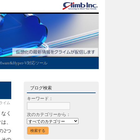
Mware&Hyper-V対応ツール
ブログ検索
キーワード：
ライム
りなく
次のカテゴリーから：
ヤは、
)の2つ
、その