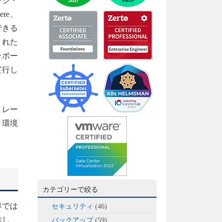
ージ・
re、
合できる
された
ンポー
実行し
トレー
ャ環境
カテゴリーで絞る
界では
セキュリティ
(46)
作し、
バックアップ
(59)