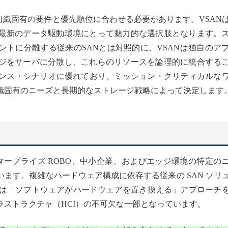
、組織固有の要件と優先順位に合わせる必要があります。VSAN
最新のデータ駆動環境にとって魅力的な選択肢となります。
ントに分離する従来のSANとは対照的に、VSANは独自のア
ジをサーバに分散し、これらのリソースを論理的に統合する
マンス・シナリオに優れており、ミッション・クリティカルな
織固有のニーズと長期的なストレージ戦略によって決定します
タープライズ ROBO、中小企業、およびエッジ環境の特定の
ます。複雑なハードウェア構成に依存する従来の SAN ソリ
ual SAN は「ソフトウェアがハードウェアを置き換える」アプローチ
ストラクチャ（HCI）の不可欠な一部となっています。