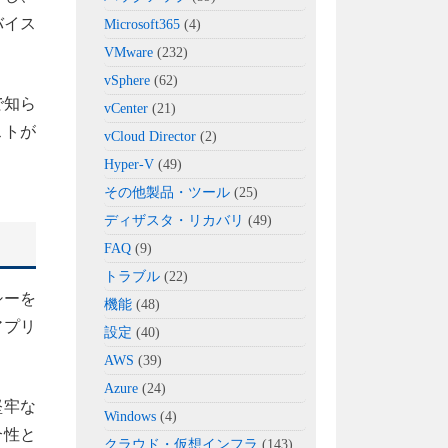
バイス
Microsoft365
(4)
VMware
(232)
vSphere
(62)
で知ら
vCenter
(21)
ストが
vCloud Director
(2)
Hyper-V
(49)
その他製品・ツール
(25)
ディザスタ・リカバリ
(49)
FAQ
(9)
トラブル
(22)
シーを
機能
(48)
アプリ
設定
(40)
AWS
(39)
Azure
(24)
堅牢な
Windows
(4)
合性と
クラウド・仮想インフラ
(143)