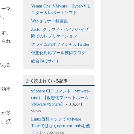
Veeam One: VMware・Hyper-Vモ
ォーマ
ニター＆レポートソフト
す。
Webセミナー録画集
Zerto: クラウド・ハイパバイザ
ます。
間でのレプリケーション
えられ
クライムのオフィシャルTwitter
仮想化対応ツール技術ブログ
総合FAQサイト
である
よく読まれている記事
を効率
vSphere CLI コマンド（vmware-
cmd）【仮想化プラットホーム
VMware vSphere】
- 316,841
views
とが多
Linux仮想マシンでVMware
ィ、拡
Toolsではなくopen-vm-toolsを使
う
- 177,755 views