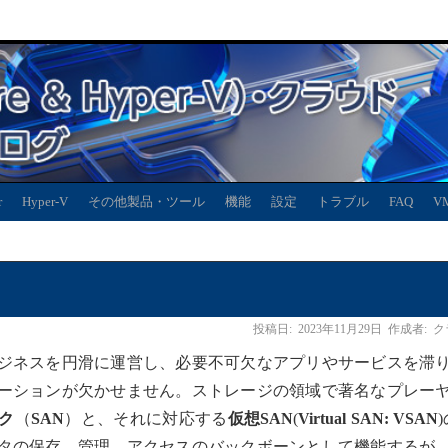
r
Hyper-V
その他製品・ツール
機能
設定
トラブル
FAQ
V
投稿日:
2023年11月29日
作成者:
ク
ジネスを円滑に運営し、必要不可欠なアプリやサービスを滞
ーションが欠かせません。ストレージの領域で著名なプレー
ク
（
SAN
）と、それに対応する
仮想SAN
(
Virtual SAN: VSAN
タの保存、管理、アクセスのバックボーンとして機能するが