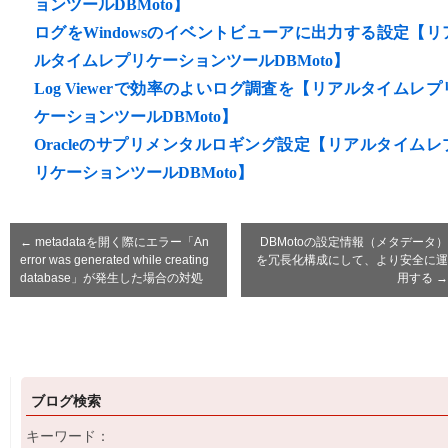
ョンツールDBMoto】
ログをWindowsのイベントビューアに出力する設定【リ
ルタイムレプリケーションツールDBMoto】
Log Viewerで効率のよいログ調査を【リアルタイムレプ
ケーションツールDBMoto】
Oracleのサプリメンタルロギング設定【リアルタイムレ
リケーションツールDBMoto】
←
metadataを開く際にエラー「An
DBMotoの設定情報（メタデータ）
error was generated while creating
を冗長化構成にして、より安全に運
database」が発生した場合の対処
用する
→
ブログ検索
キーワード：