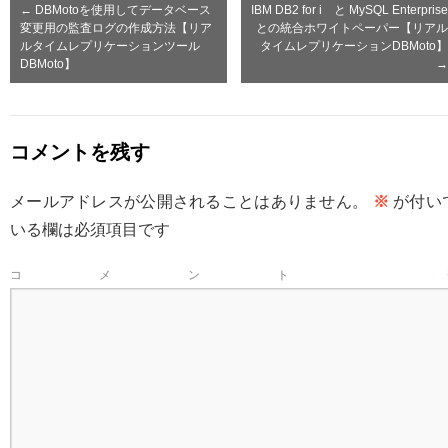
←
DBMotoを使用してデータベース
IBM DB2 for i と MySQL Enterprise
変更用の監査ログの作成方法【リア
との統合ホワイトペーパー【リアル
ルタイムレプリケーションツール
タイムレプリケーションDBMoto】
DBMoto】
→
コメントを残す
メールアドレスが公開されることはありません。
※
が付い
いる欄は必須項目です
コメント