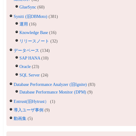
GlueSync
(60)
Syniti (旧DBMoto)
(381)
運用
(16)
Knowledge Base
(16)
リリースノート
(32)
データベース
(134)
SAP HANA
(10)
Oracle
(23)
SQL Server
(24)
Database Performance Analyzer (旧Ignite)
(83)
Database Performance Monitor (DPM)
(9)
Entrust(旧Hytrust）
(1)
導入ユーザ事例
(9)
動画集
(5)