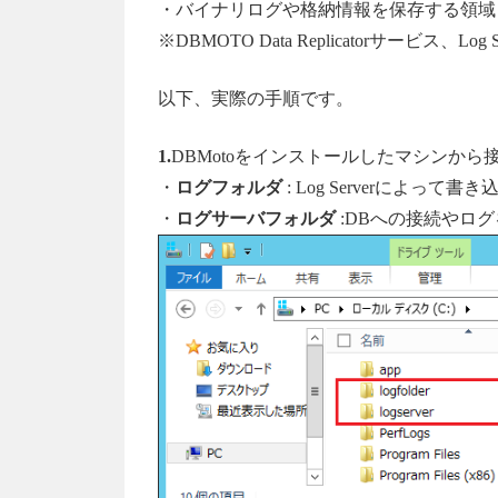
・バイナリログや格納情報を保存する領域
※DBMOTO Data Replicatorサービス
以下、実際の手順です。
1.
DBMotoをインストールしたマシンか
・
ログフォルダ
: Log Serverによ
・
ログサーバフォルダ
:DBへの接続やロ