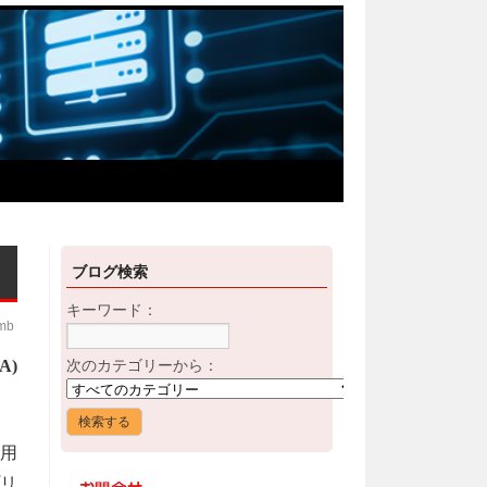
ブログ検索
キーワード：
imb
SA)
次のカテゴリーから：
使用
プリ