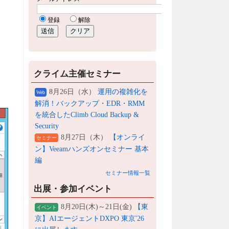
クライム主催セミナー
8月26日（水）
運用の複雑化を
Web
解消！バックアップ・EDR・RMM
を統合したClimb Cloud Backup &
Security
8月27日（木）
【オンライ
セミナー
ン】Veeamハンズオンセミナー 基本
編
セミナー情報一覧
出展・参加イベント
8月20日(木)～21日(金)
【東
イベント
京】AIエージェントDXPO 東京'26