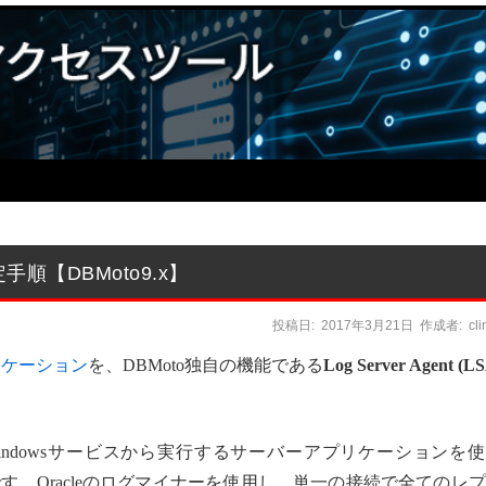
eの設定手順【DBMoto9.x】
投稿日:
2017年3月21日
作成者:
cl
リケーション
を、DBMoto独自の機能である
Log Server Agent (L
erと呼ばれるWindowsサービスから実行するサーバーアプリケーションを
。Oracleのログマイナーを使用し、単一の接続で全てのレ