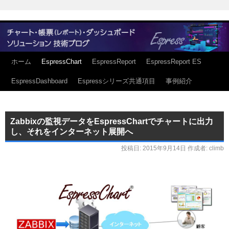
ホーム
EspressChart
EspressReport
EspressReport ES
EspressDashboard
Espressシリーズ共通項目
事例紹介
Zabbixの監視データをEspressChartでチャートに出力
し、それをインターネット展開へ
投稿日:
2015年9月14日
作成者:
climb