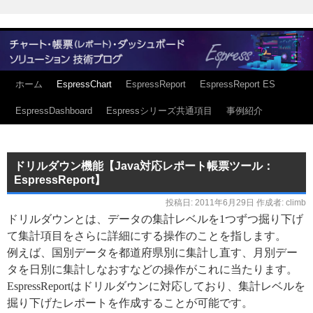
ホーム
EspressChart
EspressReport
EspressReport ES
EspressDashboard
Espressシリーズ共通項目
事例紹介
ドリルダウン機能【Java対応レポート帳票ツール：
EspressReport】
投稿日:
2011年6月29日
作成者:
climb
ドリルダウンとは、データの集計レベルを1つずつ掘り下げ
て集計項目をさらに詳細にする操作のことを指します。
例えば、国別データを都道府県別に集計し直す、月別デー
タを日別に集計しなおすなどの操作がこれに当たります。
EspressReportはドリルダウンに対応しており、集計レベルを
掘り下げたレポートを作成することが可能です。