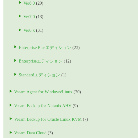
Ver8.0
(29)
Ver7.0
(13)
Ver6.x
(31)
Enterprise Plusエディション
(23)
Enterpriseエディション
(12)
Standardエディション
(1)
Veeam Agent for Windows/Linux
(20)
Veeam Backup for Nutanix AHV
(9)
Veeam Backup for Oracle Linux KVM
(7)
Veeam Data Cloud
(3)