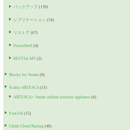
バックアップ
(139)
レプリケーション
(54)
リストア
(67)
PowerShell
(4)
RESTful API
(2)
Blocky for Veeam
(8)
Scality ARTESCA
(11)
ARTESCA+ Veeam unified software appliance
(6)
ExaGrid
(15)
Climb Cloud Backup
(46)