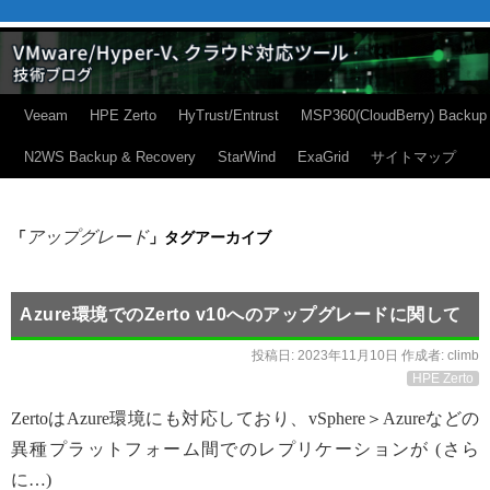
Veeam
HPE Zerto
HyTrust/Entrust
MSP360(CloudBerry) Backup
N2WS Backup & Recovery
StarWind
ExaGrid
サイトマップ
アップグレード
「
」タグアーカイブ
Azure環境でのZerto v10へのアップグレードに関して
投稿日:
2023年11月10日
作成者:
climb
HPE Zerto
ZertoはAzure環境にも対応しており、vSphere＞Azureなどの
異種プラットフォーム間でのレプリケーションが (さら
に…)