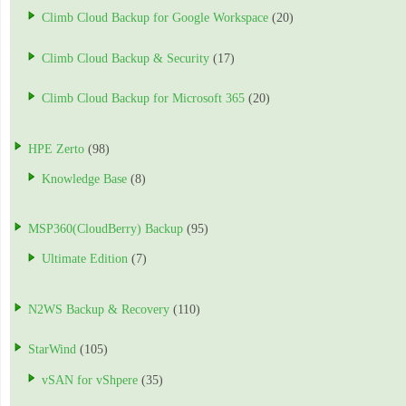
Climb Cloud Backup for Google Workspace
(20)
Climb Cloud Backup & Security
(17)
Climb Cloud Backup for Microsoft 365
(20)
HPE Zerto
(98)
Knowledge Base
(8)
MSP360(CloudBerry) Backup
(95)
Ultimate Edition
(7)
N2WS Backup & Recovery
(110)
StarWind
(105)
vSAN for vShpere
(35)