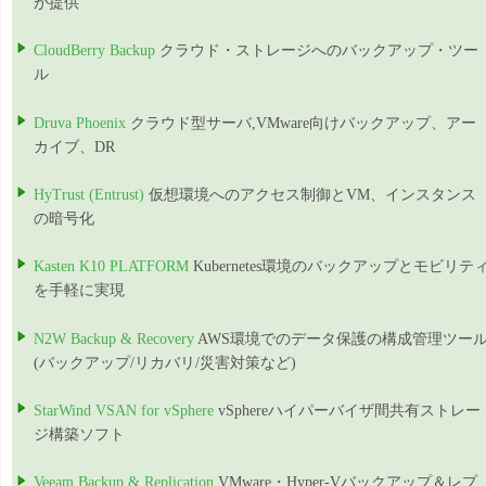
が提供
CloudBerry Backup
クラウド・ストレージへのバックアップ・ツー
ル
Druva Phoenix
クラウド型サーバ,VMware向けバックアップ、アー
カイブ、DR
HyTrust (Entrust)
仮想環境へのアクセス制御とVM、インスタンス
の暗号化
Kasten K10 PLATFORM
Kubernetes環境のバックアップとモビリテ
を手軽に実現
N2W Backup & Recovery
AWS環境でのデータ保護の構成管理ツー
(バックアップ/リカバリ/災害対策など)
StarWind VSAN for vSphere
vSphereハイパーバイザ間共有ストレー
ジ構築ソフト
Veeam Backup & Replication
VMware・Hyper-Vバックアップ＆レプ