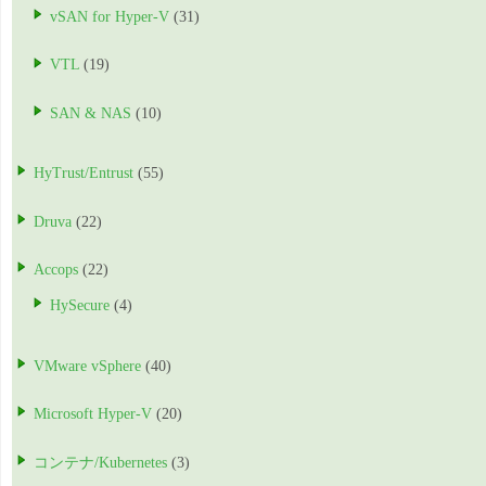
vSAN for Hyper-V
(31)
VTL
(19)
SAN & NAS
(10)
HyTrust/Entrust
(55)
Druva
(22)
Accops
(22)
HySecure
(4)
VMware vSphere
(40)
Microsoft Hyper-V
(20)
コンテナ/Kubernetes
(3)