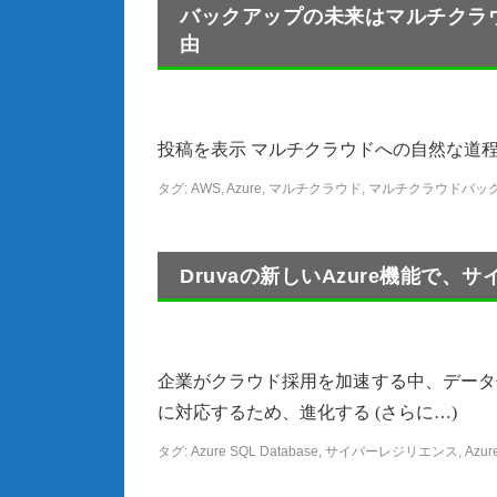
バックアップの未来はマルチクラ
由
投稿を表示 マルチクラウドへの自然な道程 
タグ:
AWS
,
Azure
,
マルチクラウド
,
マルチクラウドバッ
Druvaの新しいAzure機能で
企業がクラウド採用を加速する中、データ
に対応するため、進化する (さらに…)
タグ:
Azure SQL Database
,
サイバーレジリエンス
,
Azur