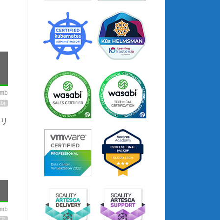
imb
bi
ソリ
imb
ア