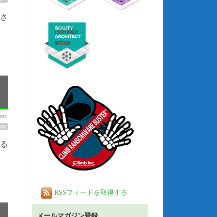
(さ
imb
va
する
RSSフィードを取得する
メールマガジン登録