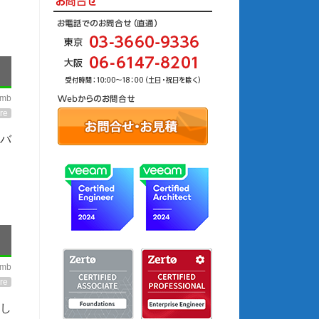
imb
re
、バ
imb
re
対し