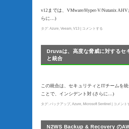
v12までは、VMware/Hyper-V/Nut
らに…)
タグ:
Azure
,
Veeam
,
V13
|
コメントする
Druvaは、高度な脅威に対するセキュ
と統合
この統合は、セキュリティとITチームを
ことで、インシデント対 (さらに…)
タグ:
バックアップ
,
Azure
,
Microsoft Sentinel
|
コメント
N2WS Backup & Recovery