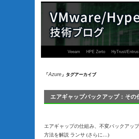
Veeam
HPE Zerto
HyTrust/Entrus
Azure
「
」タグアーカイブ
エアギャップバックアップ：その
エアギャップの仕組み、不変バックアップと
方法を解説 ランサ (さらに…)