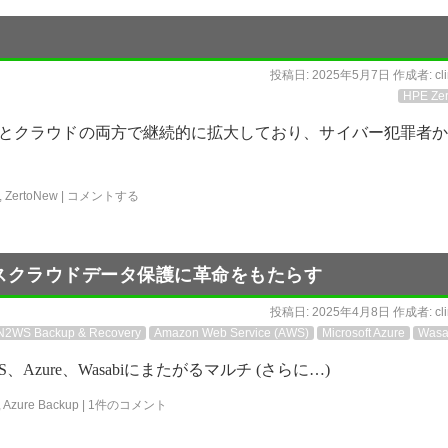
投稿日:
2025年5月7日
作成者:
cl
HPE Zer
スとクラウドの両方で継続的に拡大しており、サイバー犯罪者
,
ZertoNew
|
コメントする
：クロスクラウドデータ保護に革命をもたらす
投稿日:
2025年4月8日
作成者:
cl
N2WS Backup & Recovery
Amazon Web Service (AWS)
Microsoft Azure
Wasa
は、AWS、Azure、Wasabiにまたがるマルチ (さらに…)
,
Azure Backup
|
1件のコメント