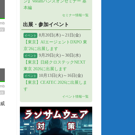
ン】Veeamハンズオンセミナー 基
本編
セミナー情報一覧
imb
出展・参加イベント
ry
8月20日(木)～21日(金)
イベント
【東京】AIエージェントDXPO 東
京'26に出展します
9月29日(火)～30日(水)
イベント
【東京】日経クロステックNEXT
東京 2026に出展します
10月13日(火)～16日(金)
イベント
【東京】CEATEC 2026に出展しま
imb
す
va
イベント情報一覧
威