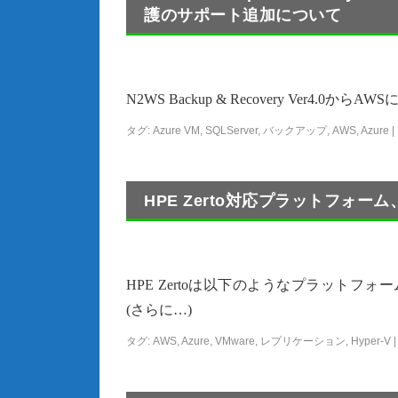
護のサポート追加について
N2WS Backup & Recovery Ver4.0からA
タグ:
Azure VM
,
SQLServer
,
バックアップ
,
AWS
,
Azure
|
HPE Zerto対応プラットフォーム、
HPE Zertoは以下のようなプラットフォー
(さらに…)
タグ:
AWS
,
Azure
,
VMware
,
レプリケーション
,
Hyper-V
|