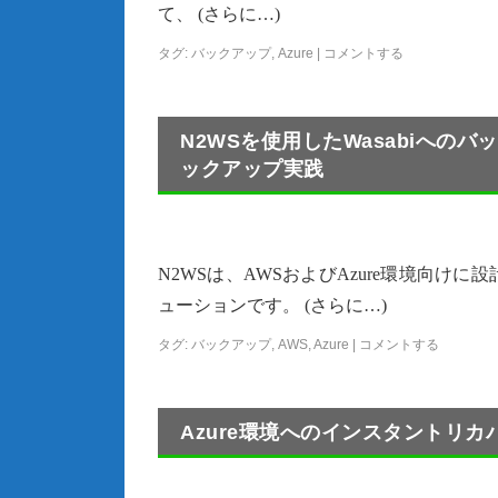
て、 (さらに…)
タグ:
バックアップ
,
Azure
|
コメントする
N2WSを使用したWasabiへのバ
ックアップ実践
N2WSは、AWSおよびAzure環境向
ューションです。 (さらに…)
タグ:
バックアップ
,
AWS
,
Azure
|
コメントする
Azure環境へのインスタントリカバリ【Ve