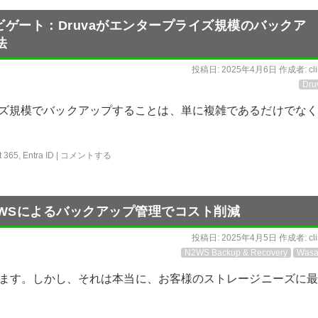
の制限をナビゲート：Druvaがエンタープライズ規模のバックア
法
投稿日:
2025年4月6日
作成者:
cl
Dru
プライズ規模でバックアップすることは、単に複雑であるだけでな
t 365
,
Entra ID
|
コメントする
N2WSによるバックアップ管理でコスト削減
投稿日:
2025年4月5日
作成者:
cl
N2WS Backup & Recovery
Wasa
にします。しかし、それは本当に、お客様のストレージニーズに