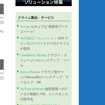
クライム製品・サービス
imb
to
Accops
セキュアな”仮想化ワーク
から
スペース”
AWS対応ソリューション
APN テ
クノロジーパートナーのクライム
が提供
CloudBerry Backup
クラウド・ス
トレージへのバックアップ・ツー
ル
Druva Phoenix
クラウド型サー
imb
バ,VMware向けバックアップ、ア
bi
ーカイブ、DR
HyTrust (Entrust)
仮想環境へのア
クセス制御とVM、インスタンス
の暗号化