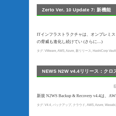
Zerto Ver. 10 Update 7: 新機能
ITインフラストラクチャは、オンプレミ
の脅威も進化し続けてい (さらに…)
タグ:
VMware
,
AWS
,
Azure
,
新リリース
,
HashiCorp Vault
NEWS N2W v4.4リリース
新規 N2WS Backup & Recovery v4.4
タグ:
V4.4
,
バックアップ
,
クラウド
,
AWS
,
Azure
,
Wasabi