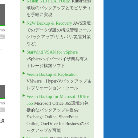
Kasten K10 PLATFORM
Kubernetes
環境のバックアップとモビリティ
を手軽に実現
N2W Backup & Recovery
AWS環境
でのデータ保護の構成管理ツール
imb
va
(バックアップ/リカバリ/災害対策
など)
く、
StarWind VSAN for vSphere
vSphereハイパーバイザ間共有ス
トレージ構築ソフト
Veeam Backup & Replication
VMware・Hyper-Vバックアップ＆
レプリケーション・ツール
Veeam Backup for Microsoft Office
imb
365
Microsoft Office 365環境の包
bi
括的なバックアップを提供:
Exchange Online, SharePoint
最適
Online, OneDrive for Businessのバ
ックアップが可能