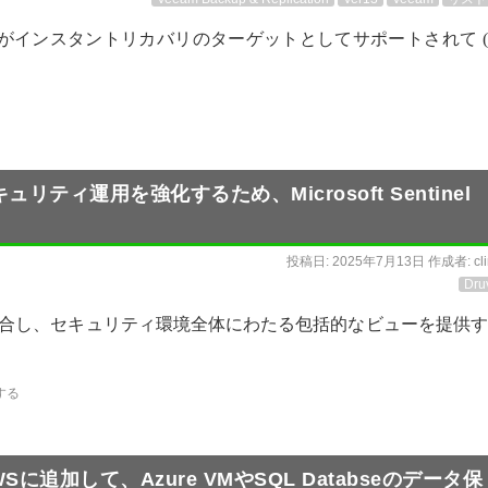
anix AHVがインスタントリカバリのターゲットとしてサポートされて 
リティ運用を強化するため、Microsoft Sentinel
投稿日:
2025年7月13日
作成者:
cl
Dru
統合し、セキュリティ環境全体にわたる包括的なビューを提供
する
 のAWSに追加して、Azure VMやSQL Databseのデータ保