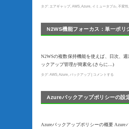
タグ:
エアギャップ
,
AWS
,
Azure
,
イミュータブル
,
不変性
N2WS機能フォーカス：単一ポリ
N2WSの複数保持機能を使えば、日次、
ックアップ管理が簡素化 (さらに…)
タグ:
AWS
,
Azure
,
バックアップ
|
コメントする
Azureバックアップポリシーの設
Azureバックアップポリシーの概要 Azur