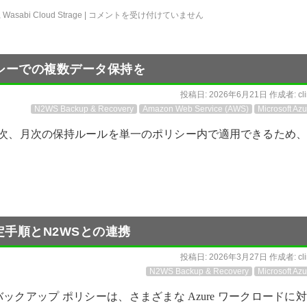
,
Wasabi Cloud Strage
|
コメントを受け付けていません
シーでの複数データ保持を
投稿日:
2026年6月21日
作成者:
cl
N2WS Backup & Recovery
Amazon Web Service (AWS)
Microsoft Azu
週次、月次の保持ルールを単一のポリシー内で適用できるため
定手順とN2WSとの連携
投稿日:
2026年3月27日
作成者:
cl
N2WS Backup & Recovery
Microsoft Azu
eバックアップ ポリシーは、さまざまな Azure ワークロードに