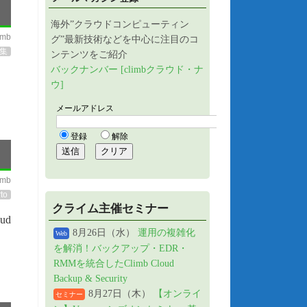
海外”クラウドコンピューティン
imb
グ”最新技術などを中心に注目のコ
集
ンテンツをご紹介
バックナンバー [climbクラウド・ナ
ウ]
imb
to
クライム主催セミナー
ud
8月26日（水）
運用の複雑化
Web
を解消！バックアップ・EDR・
RMMを統合したClimb Cloud
Backup & Security
8月27日（木）
【オンライ
セミナー