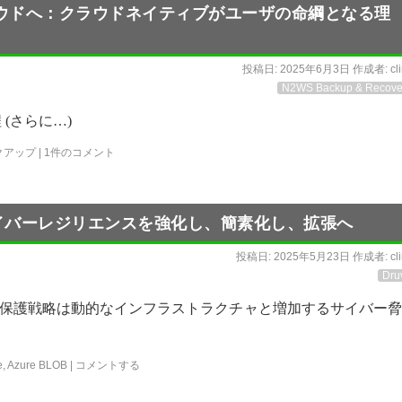
ウドへ：クラウドネイティブがユーザの命綱となる理
投稿日:
2025年6月3日
作成者:
cl
N2WS Backup & Recove
(さらに…)
クアップ
|
1件のコメント
、サイバーレジリエンスを強化し、簡素化し、拡張へ
投稿日:
2025年5月23日
作成者:
cl
Dru
保護戦略は動的なインフラストラクチャと増加するサイバー脅
e
,
Azure BLOB
|
コメントする