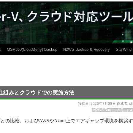
t
MSP360(CloudBerry) Backup
N2WS Backup & Recovery
StarWind
仕組みとクラウドでの実施方法
投稿日:
2026年7月28日
作成者:
cl
N2WS Backup & Recove
の比較、およびAWSやAzure上でエアギャップ環境を構築