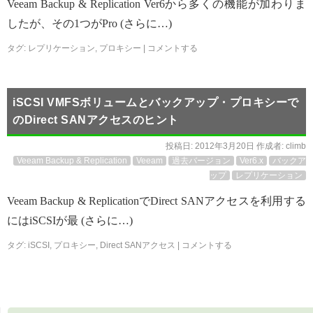
Veeam Backup & Replication Ver6から多くの機能が加わりま
したが、その1つがPro (さらに…)
タグ:
レプリケーション
,
プロキシー
|
コメントする
iSCSI VMFSボリュームとバックアップ・プロキシーで
のDirect SANアクセスのヒント
投稿日:
2012年3月20日
作成者:
climb
Veeam Backup & Replication
Veeam
過去バージョン
Ver6.x
バックア
ップ
レプリケーション
Veeam Backup & ReplicationでDirect SANアクセスを利用する
にはiSCSIが最 (さらに…)
タグ:
iSCSI
,
プロキシー
,
Direct SANアクセス
|
コメントする