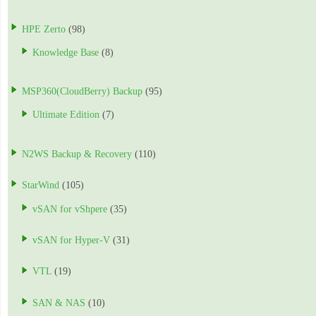
HPE Zerto
(98)
Knowledge Base
(8)
MSP360(CloudBerry) Backup
(95)
Ultimate Edition
(7)
N2WS Backup & Recovery
(110)
StarWind
(105)
vSAN for vShpere
(35)
vSAN for Hyper-V
(31)
VTL
(19)
SAN & NAS
(10)