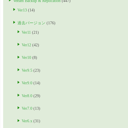
Veeam Backup & Replication
(447)
Ver13
(14)
過去バージョン
(176)
Ver11
(21)
Ver12
(42)
Ver10
(8)
Ver9.5
(23)
Ver9.0
(14)
Ver8.0
(29)
Ver7.0
(13)
Ver6.x
(31)