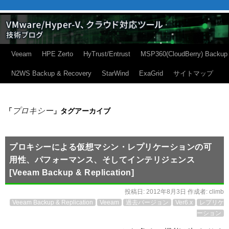
Veeam
HPE Zerto
HyTrust/Entrust
MSP360(CloudBerry) Backup
N2WS Backup & Recovery
StarWind
ExaGrid
サイトマップ
プロキシー
「
」タグアーカイブ
プロキシーによる仮想マシン・レプリケーションの可
用性、パフォーマンス、そしてインテリジェンス
[Veeam Backup & Replication]
投稿日:
2012年8月3日
作成者:
climb
Veeam Backup & Replication
Veeam
過去バージョン
Ver6.x
レプリケ
ーション