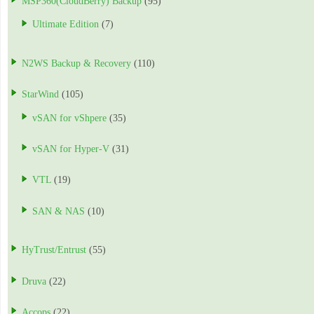
MSP360(CloudBerry) Backup
(95)
Ultimate Edition
(7)
N2WS Backup & Recovery
(110)
StarWind
(105)
vSAN for vShpere
(35)
vSAN for Hyper-V
(31)
VTL
(19)
SAN & NAS
(10)
HyTrust/Entrust
(55)
Druva
(22)
Accops
(22)