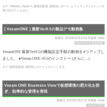
タグ:
VMware
,
Hyper-V
,
仮想化監視
,
仮想化レポート
,
ヒートマップ
|
コメントを
受け付けていません
[ VeeamONE ] 最新Ver9.5の製品デモ動画集
投稿日:
2018年10月13日
作成者:
climb
Veeam ONE
動画集
VeeamONE 最新Ver9.5の機能設定手順の動画を4つアップし
ました。 ●Veeam ONE v9.5のインストー (さらに…)
タグ:
仮想化監視
,
仮想化レポート
|
コメントする
Veeam ONE Business Viewで仮想環境の肥大化を防
ぎ、効率的な管理を実現
投稿日:
2015年2月17日
作成者:
climb
Veeam ONE