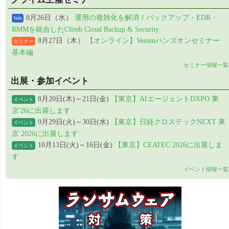
8月26日（水）
運用の複雑化を解消！バックアップ・EDR・
Web
RMMを統合したClimb Cloud Backup & Security
8月27日（木）
【オンライン】Veeamハンズオンセミナー
セミナー
基本編
セミナー情報一覧
出展・参加イベント
8月20日(木)～21日(金)
【東京】AIエージェントDXPO 東
イベント
京'26に出展します
9月29日(火)～30日(水)
【東京】日経クロステックNEXT 東
イベント
京 2026に出展します
10月13日(火)～16日(金)
【東京】CEATEC 2026に出展しま
イベント
す
イベント情報一覧