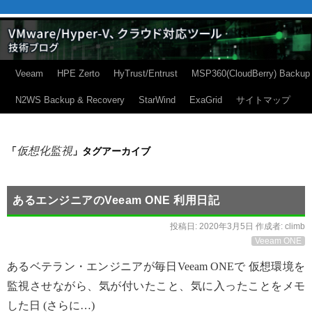
Veeam
HPE Zerto
HyTrust/Entrust
MSP360(CloudBerry) Backup
N2WS Backup & Recovery
StarWind
ExaGrid
サイトマップ
仮想化監視
「
」タグアーカイブ
あるエンジニアのVeeam ONE 利用日記
投稿日:
2020年3月5日
作成者:
climb
Veeam ONE
あるベテラン・エンジニアが毎日Veeam ONEで 仮想環境を
監視させながら、気が付いたこと、気に入ったことをメモ
した日 (さらに…)