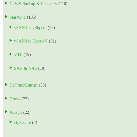
N2WS Backup & Recovery
(110)
StarWind
(105)
vSAN for vShpere
(35)
vSAN for Hyper-V
(31)
VTL
(19)
SAN & NAS
(10)
HyTrust/Entrust
(55)
Druva
(22)
Accops
(22)
HySecure
(4)