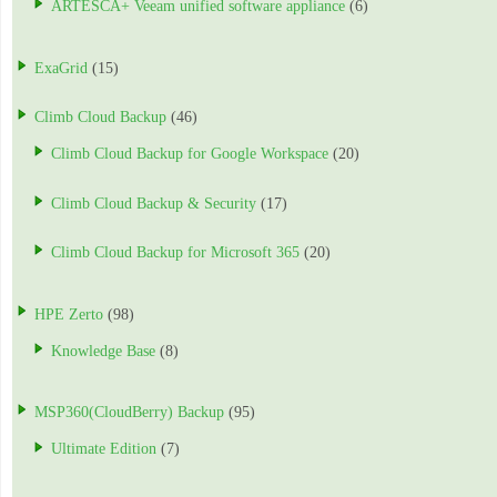
ARTESCA+ Veeam unified software appliance
(6)
ExaGrid
(15)
Climb Cloud Backup
(46)
Climb Cloud Backup for Google Workspace
(20)
Climb Cloud Backup & Security
(17)
Climb Cloud Backup for Microsoft 365
(20)
HPE Zerto
(98)
Knowledge Base
(8)
MSP360(CloudBerry) Backup
(95)
Ultimate Edition
(7)