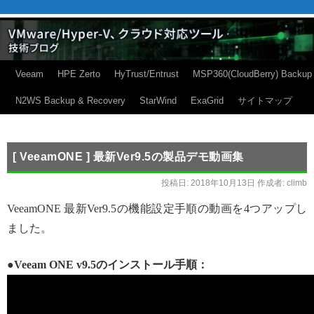
Veeam
HPE Zerto
HyTrust/Entrust
MSP360(CloudBerry) Backup
N2WS Backup & Recovery
StarWind
ExaGrid
サイトマップ
[ VeeamONE ] 最新Ver9.5の製品デモ動画集
投稿日:
2018年10月13日
作成者:
climb
VeeamONE 最新Ver9.5の機能設定手順の動画を4つアップし
ました。
●Veeam ONE v9.5のインストール手順：