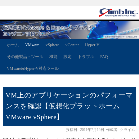
ホーム
VMware
vSphere
vCenter
Hyper-V
その他製品・ツール
機能
設定
トラブル
FAQ
VMware&Hyper-V対応ツール
VM上のアプリケーションのパフォーマ
ンスを確認【仮想化プラットホーム
VMware vSphere】
投稿日:
2011年7月15日
作成者:
クライム