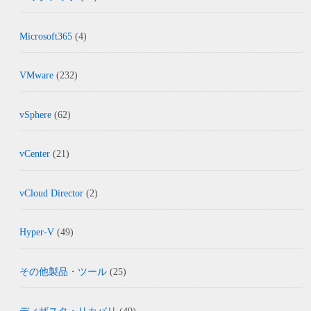
Microsoft365
(4)
VMware
(232)
vSphere
(62)
vCenter
(21)
vCloud Director
(2)
Hyper-V
(49)
その他製品・ツール
(25)