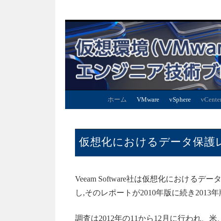
ホーム
VMware
vSphere
vCente
仮想化におけるデータ保護レポ
Veeam Software社は仮想化における
し,そのレポートが2010年版に続き20
調査は2012年の11から12月に行われ、米