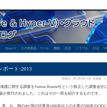
r
Hyper-V
その他製品・ツール
機能
設定
トラブル
FAQ
V
ート:2013
投稿日:
2013年4月15日
作成者:
ク
データ保護に関する調査をVanson Bourne社という独立した調査会社
13年版が発刊されました。これはその一部を紹介するものです。
、英、仏、独の4か国の従業員1000名以上の企業の500名のCIO