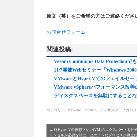
原文（英）をご希望の方はご連絡くださ
お問合せフォーム
関連投稿:
Veeam Continuous Data Protect
11/7開催Webセミナー「Windows 2
VMwareとHyper-Vでのフェイル
VMware vSphereパフォーマン
ディスクスペースを無駄にすることなく
カテゴリー:
VMware
,
vSphere
,
ディザスタ・リカバリ
←
Q:Hyper-Vの仮想マシン(VM)のエクスポートを
ャンセルが必要な時に、どのようなプロセスが停止