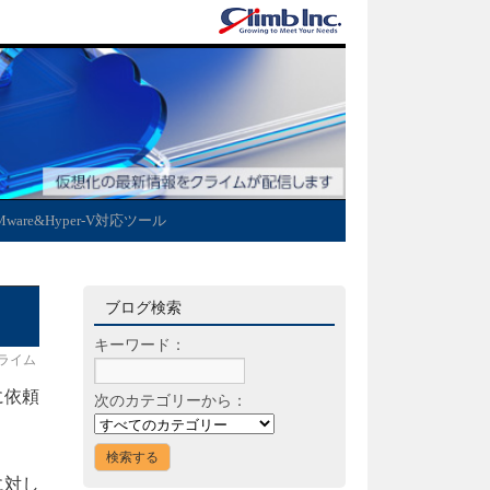
Mware&Hyper-V対応ツール
ブログ検索
キーワード：
ライム
に依頼
次のカテゴリーから：
に対し