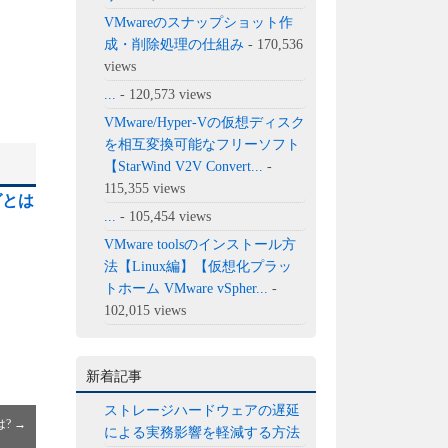
VMwareのスナップショット作
成・削除処理の仕組み
- 170,536
views
...
- 120,573 views
VMware/Hyper-Vの仮想ディスク
を相互変換可能なフリーソフト
【StarWind V2V Convert...
-
115,355 views
ングとは
...
- 105,454 views
VMware toolsのインストール方
法【Linux編】【仮想化プラッ
トホーム VMware vSpher...
-
102,015 views
新着記事
ストレージハードウェアの遅延
は?
→
による実務影響を軽減する方法