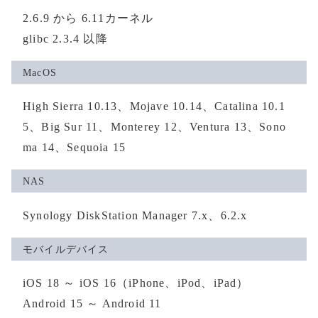
2.6.9 から 6.11カーネル
glibc 2.3.4 以降
MacOS
High Sierra 10.13、Mojave 10.14、Catalina 10.1
5、Big Sur 11、Monterey 12、Ventura 13、Sono
ma 14、Sequoia 15
NAS
Synology DiskStation Manager 7.x、6.2.x
モバイルデバイス
iOS 18 ～ iOS 16（iPhone、iPod、iPad）
Android 15 ～ Android 11