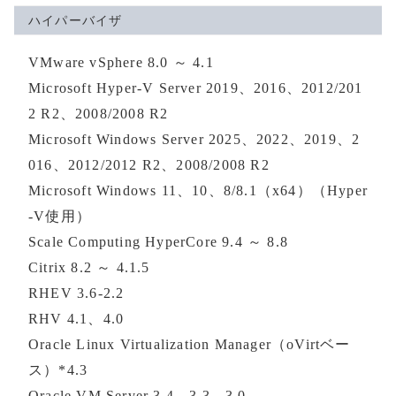
ハイパーバイザ
VMware vSphere 8.0 ～ 4.1
Microsoft Hyper-V Server 2019、2016、2012/201
2 R2、2008/2008 R2
Microsoft Windows Server 2025、2022、2019、2
016、2012/2012 R2、2008/2008 R2
Microsoft Windows 11、10、8/8.1（x64）（Hyper
-V使用）
Scale Computing HyperCore 9.4 ～ 8.8
Citrix 8.2 ～ 4.1.5
RHEV 3.6-2.2
RHV 4.1、4.0
Oracle Linux Virtualization Manager（oVirtベー
ス）*4.3
Oracle VM Server 3.4、3.3、3.0、