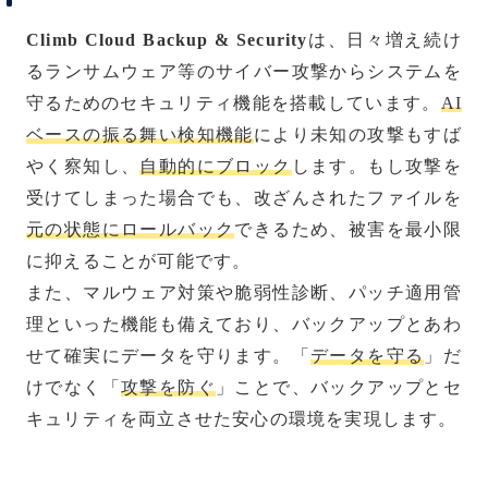
Climb Cloud Backup & Security
は、日々増え続け
るランサムウェア等のサイバー攻撃からシステムを
守るためのセキュリティ機能を搭載しています。
AI
ベースの振る舞い検知機能
により未知の攻撃もすば
やく察知し、
自動的にブロック
します。もし攻撃を
受けてしまった場合でも、改ざんされたファイルを
元の状態にロールバック
できるため、被害を最小限
に抑えることが可能です。
また、マルウェア対策や脆弱性診断、パッチ適用管
理といった機能も備えており、バックアップとあわ
せて確実にデータを守ります。「
データを守る
」だ
けでなく「
攻撃を防ぐ
」ことで、バックアップとセ
キュリティを両立させた安心の環境を実現します。