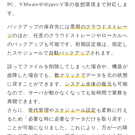
PC、VMwareやHyper-V等の仮想環境まで対応しま
す。
バックアップの保存先には
専用のクラウドストレー
ジ
のほか、任意のクラウドストレージやローカルへ
のバックアップも可能です。初期設定後は、指定し
たスケジュールで
自動バックアップ
されます。
誤ってファイルを削除してしまった場合や、機器が
故障した場合でも、
数クリックで
データを元の状態
に戻すことができます。
システム全体の復元
も可能
なので、サーバが動かなくなっても短時間で業務を
再開できます。
さらに、
世代管理
や
スケジュール設定
も柔軟に行え
るため「必要な時に必要なデータだけを取り戻す」
ことが可能になりました。これにより、万が一の障