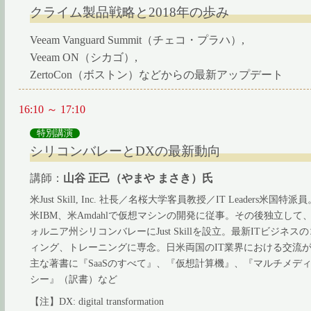
クライム製品戦略と2018年の歩み
Veeam Vanguard Summit（チェコ・プラハ）,
Veeam ON（シカゴ）,
ZertoCon（ボストン）などからの最新アップデート
16:10 ～ 17:10
特別講演
シリコンバレーとDXの最新動向
講師：
山谷 正己（やまや まさき）氏
米Just Skill, Inc. 社長／名桜大学客員教授／IT Leaders米国特派員
米IBM、米Amdahlで仮想マシンの開発に従事。その後独立して
ォルニア州シリコンバレーにJust Skillを設立。最新ITビジネス
ィング、トレーニングに専念。日米両国のIT業界における交流
主な著書に『SaaSのすべて』、『仮想計算機』、『マルチメデ
シー』（訳書）など
【注】DX: digital transformation