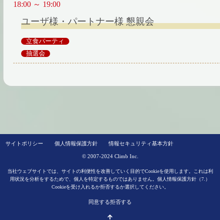
18:00 ～ 19:00
ユーザ様・パートナー様 懇親会
立食パーティ
抽選会
サイトポリシー
個人情報保護方針
情報セキュリティ基本方針
© 2007-2024 Climb Inc.
当社ウェブサイトでは、サイトの利便性を改善していく目的でCookieを使用します。これは利
用状況を分析をするためで、個人を特定するものではありません。
個人情報保護方針（7.）
Cookieを受け入れるか拒否するか選択してください。
同意する
拒否する