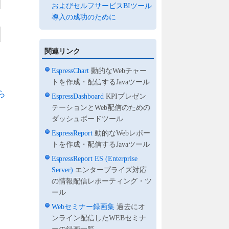
およびセルフサービスBIツール
導入の成功のために
関連リンク
EspressChart
動的なWebチャー
トを作成・配信するJavaツール
ら
EspressDashboard
KPIプレゼン
テーションとWeb配信のための
ダッシュボードツール
EspressReport
動的なWebレポー
トを作成・配信するJavaツール
EspressReport ES (Enterprise
Server)
エンタープライズ対応
の情報配信レポーティング・ツ
ール
Webセミナー録画集
過去にオ
ンライン配信したWEBセミナ