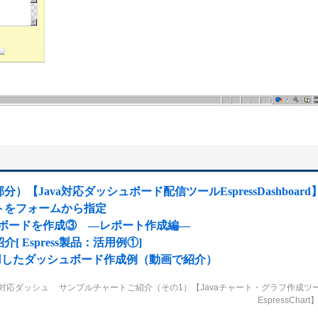
プリ部分）【Java対応ダッシュボード配信ツールEspressDashboard
トをフォームから指定
ュボードを作成③ ―レポート作成編―
Espress製品：活用例①]
ータを活用したダッシュボード作成例（動画で紹介）
va対応ダッシュ
サンプルチャートご紹介（その1）【Javaチャート・グラフ作成ツ
EspressChart