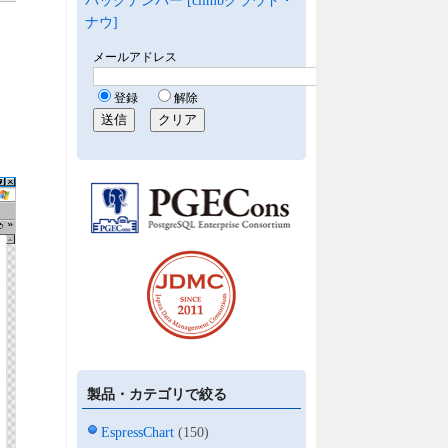
バックナンバー [climbクラウド・
ナウ]
製品・カテゴリで絞る
EspressChart
(150)