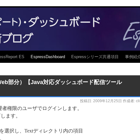
essReport ES
EspressDashboard
Espressシリーズ共通項目
事例紹
本語化（Web部分）【Java対応ダッシュボード配信ツール
投稿日:
2009年12月25日
作成者:
cl
ち上げ、管理者権限のユーザでログインします。
押下します。
を選択し、Textディレクトリ内の項目
。