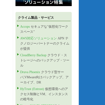
クライム製品・サービス
Accops
セキュアな”仮想化ワーク
スペース”
AWS対応ソリューション
APN テ
クノロジーパートナーのクライム
が提供
CloudBerry Backup
クラウド・ス
トレージへのバックアップ・ツー
ル
Druva Phoenix
クラウド型サー
バ,VMware向けバックアップ、ア
ーカイブ、DR
HyTrust (Entrust)
仮想環境へのア
クセス制御とVM、インスタンス
の暗号化