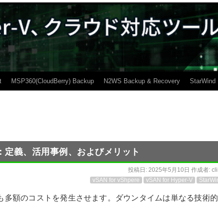
t
MSP360(CloudBerry) Backup
N2WS Backup & Recovery
StarWind
：定義、活用事例、およびメリット
投稿日:
2025年5月10日
作成者:
cl
vSAN for vShpere
vSAN for Hyper-V
StarWi
でも多額のコストを発生させます。ダウンタイムは単なる技術