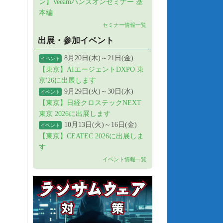
ン】Veeamハンズオンセミナー 基
本編
セミナー情報一覧
出展・参加イベント
8月20日(木)～21日(金)
イベント
【東京】AIエージェントDXPO 東
京'26に出展します
9月29日(火)～30日(水)
イベント
【東京】日経クロステックNEXT
東京 2026に出展します
10月13日(火)～16日(金)
イベント
【東京】CEATEC 2026に出展しま
す
イベント情報一覧