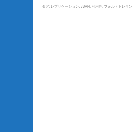
タグ:
レプリケーション
,
vSAN
,
可用性
,
フォルトトレラ