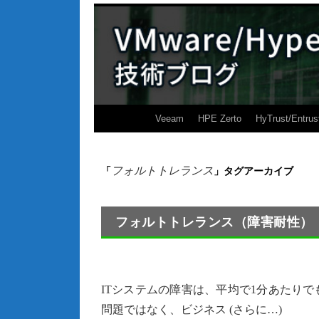
Veeam
HPE Zerto
HyTrust/Entrus
フォルトトレランス
「
」タグアーカイブ
フォルトトレランス（障害耐性）
ITシステムの障害は、平均で1分あたり
問題ではなく、ビジネス (さらに…)