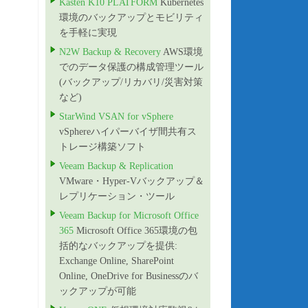
Kasten K10 PLATFORM
Kubernetes
環境のバックアップとモビリティ
を手軽に実現
N2W Backup & Recovery
AWS環境
でのデータ保護の構成管理ツール
(バックアップ/リカバリ/災害対策
など)
StarWind VSAN for vSphere
vSphereハイパーバイザ間共有ス
トレージ構築ソフト
Veeam Backup & Replication
VMware・Hyper-Vバックアップ＆
レプリケーション・ツール
Veeam Backup for Microsoft Office
365
Microsoft Office 365環境の包
括的なバックアップを提供:
Exchange Online, SharePoint
Online, OneDrive for Businessのバ
ックアップが可能