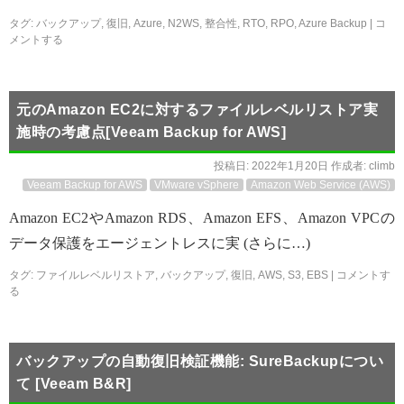
タグ:
バックアップ
,
復旧
,
Azure
,
N2WS
,
整合性
,
RTO
,
RPO
,
Azure Backup
|
コ
メントする
元のAmazon EC2に対するファイルレベルリストア実
施時の考慮点[Veeam Backup for AWS]
投稿日:
2022年1月20日
作成者:
climb
Veeam Backup for AWS
VMware vSphere
Amazon Web Service (AWS)
Amazon EC2やAmazon RDS、Amazon EFS、Amazon VPCの
データ保護をエージェントレスに実 (さらに…)
タグ:
ファイルレベルリストア
,
バックアップ
,
復旧
,
AWS
,
S3
,
EBS
|
コメントす
る
バックアップの自動復旧検証機能: SureBackupについ
て [Veeam B&R]