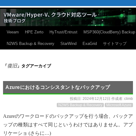
Veeam
HPE Zerto
HyTrust/Entrust
MSP360(CloudBerry) Backup
N2WS Backup & Recovery
StarWind
ExaGrid
サイトマップ
復旧
「
」タグアーカイブ
Azureにおけるコンシスタントなバックアップ
投稿日:
2024年12月12日
作成者:
climb
N2WS Backup & Recovery
Microsoft Azure
Azureのワークロードのバックアップを行う場合、バックア
ップの種類はすべて同じというわけではありません。アプ
リケーショ (さらに…)