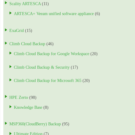
Scality ARTESCA
(11)
ARTESCA+ Veeam unified software appliance
(6)
ExaGrid
(15)
Climb Cloud Backup
(46)
Climb Cloud Backup for Google Workspace
(20)
Climb Cloud Backup & Security
(17)
Climb Cloud Backup for Microsoft 365
(20)
HPE Zerto
(98)
Knowledge Base
(8)
MSP360(CloudBerry) Backup
(95)
Ultimate Edition
(7)