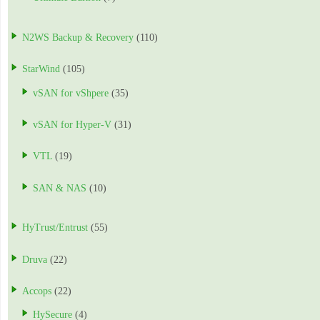
N2WS Backup & Recovery
(110)
StarWind
(105)
vSAN for vShpere
(35)
vSAN for Hyper-V
(31)
VTL
(19)
SAN & NAS
(10)
HyTrust/Entrust
(55)
Druva
(22)
Accops
(22)
HySecure
(4)