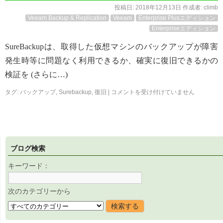
投稿日:
2018年12月13日
作成者:
climb
Veeam Backup & Replication
Veeam
Enterprise Plusエディション
Enterpriseエディション
SureBackupは、取得した仮想マシンのバックアップが障害
発生時等に問題なく利用できるか、確実に復旧できるかの
検証を (さらに…)
タグ:
バックアップ
,
Surebackup
,
復旧
|
コメントを受け付けていません
ブログ検索
キーワード：
次のカテゴリーから