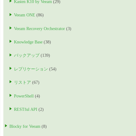
Kasten K10 by Veeam
(29)
Veeam ONE
(86)
Veeam Recovery Orchestrator
(3)
Knowledge Base
(38)
バックアップ
(139)
レプリケーション
(54)
リストア
(67)
PowerShell
(4)
RESTful API
(2)
Blocky for Veeam
(8)