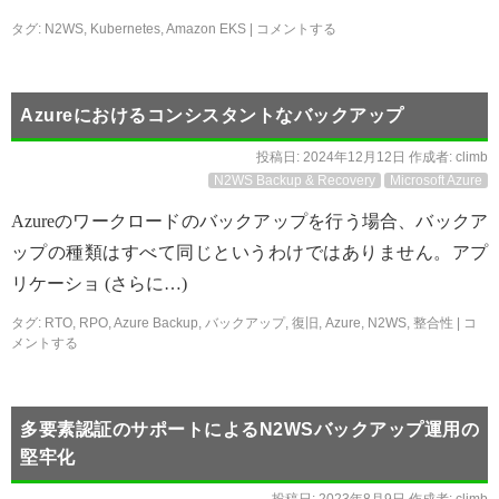
タグ:
N2WS
,
Kubernetes
,
Amazon EKS
|
コメントする
Azureにおけるコンシスタントなバックアップ
投稿日:
2024年12月12日
作成者:
climb
N2WS Backup & Recovery
Microsoft Azure
Azureのワークロードのバックアップを行う場合、バックア
ップの種類はすべて同じというわけではありません。アプ
リケーショ (さらに…)
タグ:
RTO
,
RPO
,
Azure Backup
,
バックアップ
,
復旧
,
Azure
,
N2WS
,
整合性
|
コ
メントする
多要素認証のサポートによるN2WSバックアップ運用の
堅牢化