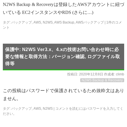
N2WS Backup & Recoveryは登録したAWSアカウントに紐づ
いている EC2インスタンスやRDS (さらに…)
タグ:
バックアップ
,
AWS
,
N2WS
,
AWS Backup
,
AWSバックアップ
|
1件のコメ
ント
保護中: N2WS Ver3.x、4.xの技術お問い合わせ時に必
要な情報と取得方法：バージョン確認, ログファイル取
得等
投稿日:
2020年12月8日
作成者:
climb
N2WS Backup & Recovery
この投稿はパスワードで保護されているため抜粋文はあり
ません。
タグ:
バックアップ
,
AWS
,
N2WS
|
コメントを読むにはパスワードを入力してく
ださい。