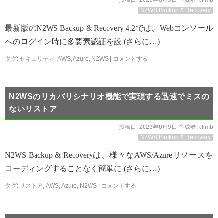
投稿日:
2023年8月9日
作成者:
climb
N2WS Backup & Recovery
最新版のN2WS Backup & Recovery 4.2では、Webコンソール
へのログイン時に多要素認証を設 (さらに…)
タグ:
セキュリティ
,
AWS
,
Azure
,
N2WS
|
コメントする
N2WSのリカバリシナリオ機能で実現する迅速でミスの
ないリストア
投稿日:
2023年8月9日
作成者:
climb
N2WS Backup & Recovery
N2WS Backup & Recoveryは、様々なAWS/Azureリソースを
コーディングすることなく簡単に (さらに…)
タグ:
リストア
,
AWS
,
Azure
,
N2WS
|
コメントする