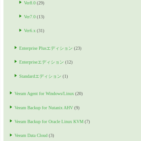
Ver8.0
(29)
Ver7.0
(13)
Ver6.x
(31)
Enterprise Plusエディション
(23)
Enterpriseエディション
(12)
Standardエディション
(1)
Veeam Agent for Windows/Linux
(20)
Veeam Backup for Nutanix AHV
(9)
Veeam Backup for Oracle Linux KVM
(7)
Veeam Data Cloud
(3)