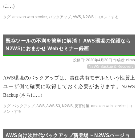
に…)
タグ:
amazon web service
,
バックアップ
,
AWS
,
N2WS
|
コメントする
既存ツールの不満を簡単に解消！ AWS環境の保護なら
N2WSにおまかせ Webセミナー録画
投稿日:
2020年4月20日
作成者:
climb
N2WS Backup & Recovery
AWS環境のバックアップは、責任共有モデルという性質上
ユーザ側で確実に取得しておく必要があります。N2WS
Backup (さらに…)
タグ:
バックアップ
,
AWS
,
AWS S3
,
N2WS
,
災害対策
,
amazon web service
|
コ
メントする
AWS向け次世代バックアップ新登場 ~ N2WSバージョ