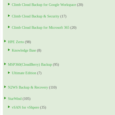
Climb Cloud Backup for Google Workspace
(20)
Climb Cloud Backup & Security
(17)
Climb Cloud Backup for Microsoft 365
(20)
HPE Zerto
(98)
Knowledge Base
(8)
MSP360(CloudBerry) Backup
(95)
Ultimate Edition
(7)
N2WS Backup & Recovery
(110)
StarWind
(105)
vSAN for vShpere
(35)