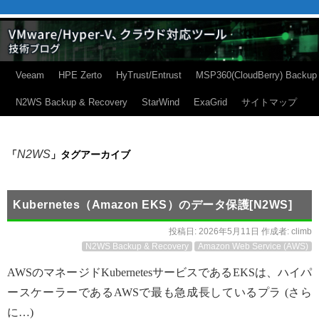
Veeam
HPE Zerto
HyTrust/Entrust
MSP360(CloudBerry) Backup
N2WS Backup & Recovery
StarWind
ExaGrid
サイトマップ
N2WS
「
」タグアーカイブ
Kubernetes（Amazon EKS）のデータ保護[N2WS]
投稿日:
2026年5月11日
作成者:
climb
N2WS Backup & Recovery
Amazon Web Service (AWS)
AWSのマネージドKubernetesサービスであるEKSは、ハイパ
ースケーラーであるAWSで最も急成長しているプラ​​ (さら
に…)