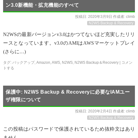
ン3.0新機能・拡充機能のすべて
投稿日:
2020年3月9日
作成者:
climb
N2WS Backup & Recovery
N2WSの最新バージョンv3.0はかつてないほど充実したリリ
ースとなっています。v3.0のAMIはAWSマーケットプレイ
(さらに…)
タグ:
バックアップ
,
Amazon
,
AWS
,
N2WS
,
N2WS Backup＆Recovery
|
コメン
トする
保護中: N2WS Backup & Recoveryに必要なIAMユー
ザ権限について
投稿日:
2020年2月4日
作成者:
climb
N2WS Backup & Recovery
この投稿はパスワードで保護されているため抜粋文はあり
ません。