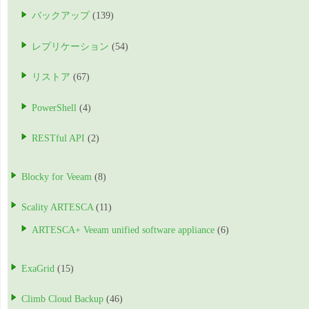
バックアップ
(139)
レプリケーション
(54)
リストア
(67)
PowerShell
(4)
RESTful API
(2)
Blocky for Veeam
(8)
Scality ARTESCA
(11)
ARTESCA+ Veeam unified software appliance
(6)
ExaGrid
(15)
Climb Cloud Backup
(46)