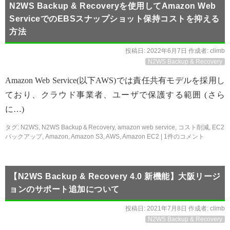
N2WS Backup & Recoveryを使用してAmazon Web
ServiceでのEBSスナップショット保持コストを抑える
方法
投稿日:
2022年6月7日
作成者:
climb
N2WS Backup & Recovery
Amazon Web Service(以下AWS)では責任共有モデルを採用し
ており、クラウド事業者、ユーザで保護する範囲 (さら
に…)
タグ:
N2WS
,
N2WS Backup＆Recovery
,
amazon web service
,
コスト削減
,
EC2
バックアップ
,
Amazon
,
Amazon S3
,
AWS
,
Amazon EC2
|
1件のコメント
【N2WS Backup & Recovery 4.0 新機能】大阪リージ
ョンのサポート追加について
投稿日:
2021年7月8日
作成者:
climb
N2WS Backup & Recovery