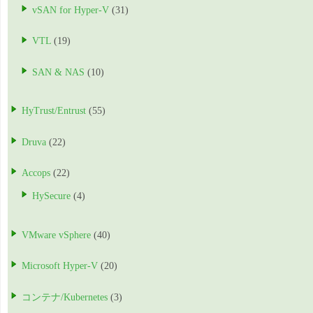
vSAN for Hyper-V
(31)
VTL
(19)
SAN & NAS
(10)
HyTrust/Entrust
(55)
Druva
(22)
Accops
(22)
HySecure
(4)
VMware vSphere
(40)
Microsoft Hyper-V
(20)
コンテナ/Kubernetes
(3)