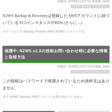
投稿日:
2019年12月27日
作成者:
climb
N2WS Backup & Recovery
N2WS Backup & Recoveryは登録したAWSアカウントに紐づ
いている EC2インスタンスやRDS (さらに…)
タグ:
リストア
,
Backup
,
Restore
,
AWS
,
N2WS
|
コメントする
保護中: N2WS v2.Xの技術お問い合わせ時に必要な情報
と取得方法
投稿日:
2019年12月27日
作成者:
climb
N2WS Backup & Recovery
この投稿はパスワードで保護されているため抜粋文はあり
ません。
タグ:
N2WS
,
Backup
,
AWS
|
コメントを受け付けていません