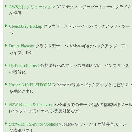
AWS対応ソリューション
APN テクノロジーパートナーのクライム
が提供
CloudBerry Backup
クラウド・ストレージへのバックアップ・ツー
ル
Druva Phoenix
クラウド型サーバ,VMware向けバックアップ、アー
カイブ、DR
HyTrust (Entrust)
仮想環境へのアクセス制御とVM、インスタンス
の暗号化
Kasten K10 PLATFORM
Kubernetes環境のバックアップとモビリテ
を手軽に実現
N2W Backup & Recovery
AWS環境でのデータ保護の構成管理ツー
(バックアップ/リカバリ/災害対策など)
StarWind VSAN for vSphere
vSphereハイパーバイザ間共有ストレー
ジ構築ソフト