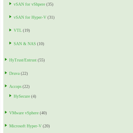
vSAN for vShpere
(35)
vSAN for Hyper-V
(31)
VTL
(19)
SAN & NAS
(10)
HyTrust/Entrust
(55)
Druva
(22)
Accops
(22)
HySecure
(4)
VMware vSphere
(40)
Microsoft Hyper-V
(20)