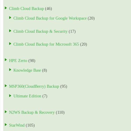
Climb Cloud Backup
(46)
Climb Cloud Backup for Google Workspace
(20)
Climb Cloud Backup & Security
(17)
Climb Cloud Backup for Microsoft 365
(20)
HPE Zerto
(98)
Knowledge Base
(8)
MSP360(CloudBerry) Backup
(95)
Ultimate Edition
(7)
N2WS Backup & Recovery
(110)
StarWind
(105)