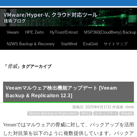
Veeam
HPE Zerto
HyTrust/Entrust
MSP360(CloudBerry) Backup
N2WS Backup & Recovery
StarWind
ExaGrid
サイトマップ
脅威
「
」タグアーカイブ
Veeamマルウェア検出機能アップデート [Veeam
Backup & Replicaiton 12.3]
投稿日:
2025年6月17日
作成者:
climb
Veeam Backup & Replication
Ver12
セキュリティ
Veeam
Veeamではマルウェアの脅威に対して、バックアップを活用
した対抗策を以下のように複数提供しています。バックア