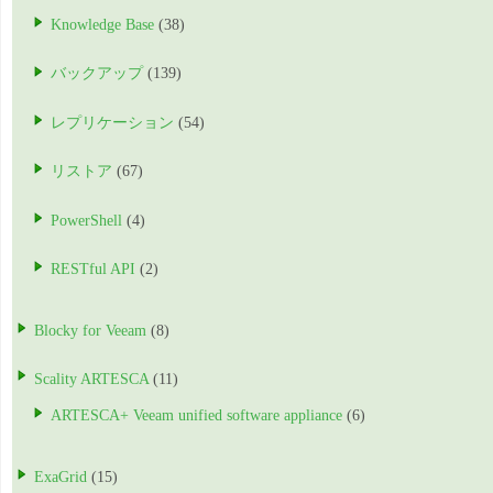
Knowledge Base
(38)
バックアップ
(139)
レプリケーション
(54)
リストア
(67)
PowerShell
(4)
RESTful API
(2)
Blocky for Veeam
(8)
Scality ARTESCA
(11)
ARTESCA+ Veeam unified software appliance
(6)
ExaGrid
(15)