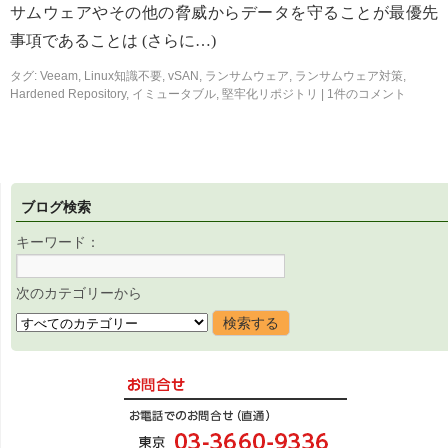
サムウェアやその他の脅威からデータを守ることが最優先
事項であることは (さらに…)
タグ:
Veeam
,
Linux知識不要
,
vSAN
,
ランサムウェア
,
ランサムウェア対策
,
Hardened Repository
,
イミュータブル
,
堅牢化リポジトリ
|
1件のコメント
ブログ検索
キーワード：
次のカテゴリーから