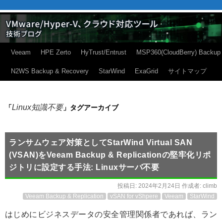
Veeam
HPE Zerto
HyTrust/Entrust
MSP360(CloudBerry) Backup
N2WS Backup & Recovery
StarWind
ExaGrid
サイトマップ
Linux知識不要
「
」タグアーカイブ
ランサムウェア対策としてStarWind Virtual SAN
(VSAN)をVeeam Backup & Replicationの堅牢化リポ
ジトリに設定する手法: Linuxサーバ不要
投稿日:
2024年2月24日
作成者:
climb
Veeam Backup & Replication
vSAN for vShpere
Veeam
StarWind
はじめにビジネスデータの安全管理関係者であれば、ラン