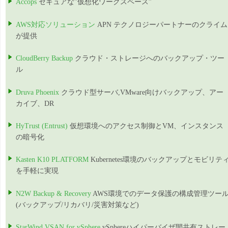
Accops
セキュアな”仮想化ワークスペース”
AWS対応ソリューション
APN テクノロジーパートナーのクライム
が提供
CloudBerry Backup
クラウド・ストレージへのバックアップ・ツー
ル
Druva Phoenix
クラウド型サーバ,VMware向けバックアップ、アー
カイブ、DR
HyTrust (Entrust)
仮想環境へのアクセス制御とVM、インスタンス
の暗号化
Kasten K10 PLATFORM
Kubernetes環境のバックアップとモビリテ
を手軽に実現
N2W Backup & Recovery
AWS環境でのデータ保護の構成管理ツー
(バックアップ/リカバリ/災害対策など)
StarWind VSAN for vSphere
vSphereハイパーバイザ間共有ストレー