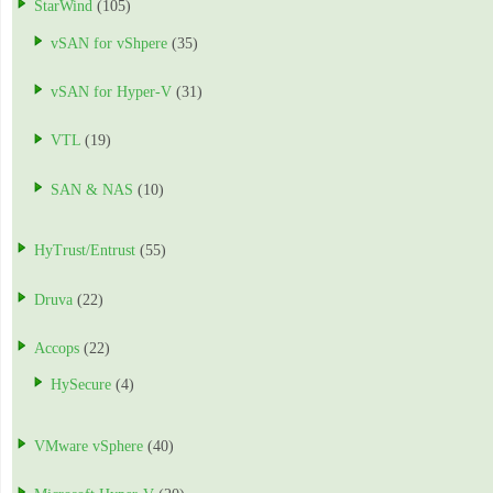
StarWind
(105)
vSAN for vShpere
(35)
vSAN for Hyper-V
(31)
VTL
(19)
SAN & NAS
(10)
HyTrust/Entrust
(55)
Druva
(22)
Accops
(22)
HySecure
(4)
VMware vSphere
(40)