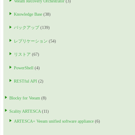
Veeam Recovery Orchestrator
(3)
Knowledge Base
(38)
バックアップ
(139)
レプリケーション
(54)
リストア
(67)
PowerShell
(4)
RESTful API
(2)
Blocky for Veeam
(8)
Scality ARTESCA
(11)
ARTESCA+ Veeam unified software appliance
(6)