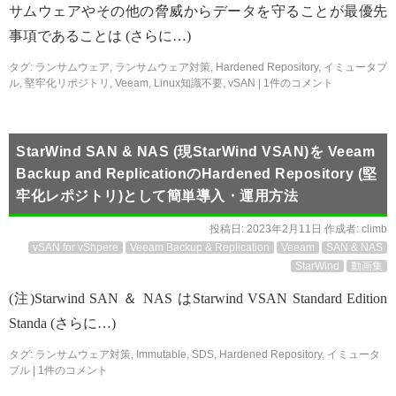
サムウェアやその他の脅威からデータを守ることが最優先
事項であることは (さらに…)
タグ:
ランサムウェア
,
ランサムウェア対策
,
Hardened Repository
,
イミュータブ
ル
,
堅牢化リポジトリ
,
Veeam
,
Linux知識不要
,
vSAN
|
1件のコメント
StarWind SAN & NAS (現StarWind VSAN)を Veeam
Backup and ReplicationのHardened Repository (堅
牢化レポジトリ)として簡単導入・運用方法
投稿日:
2023年2月11日
作成者:
climb
vSAN for vShpere
Veeam Backup & Replication
Veeam
SAN & NAS
StarWind
動画集
(注)Starwind SAN ＆ NAS はStarwind VSAN Standard Edition
Standa (さらに…)
タグ:
ランサムウェア対策
,
Immutable
,
SDS
,
Hardened Repository
,
イミュータ
ブル
|
1件のコメント