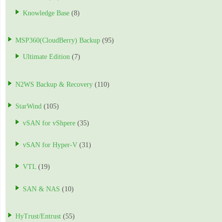
Knowledge Base
(8)
MSP360(CloudBerry) Backup
(95)
Ultimate Edition
(7)
N2WS Backup & Recovery
(110)
StarWind
(105)
vSAN for vShpere
(35)
vSAN for Hyper-V
(31)
VTL
(19)
SAN & NAS
(10)
HyTrust/Entrust
(55)