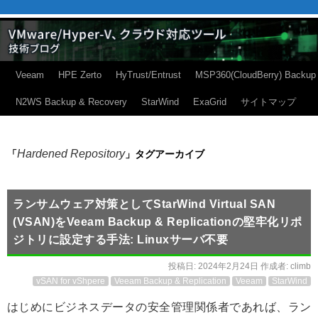
Veeam
HPE Zerto
HyTrust/Entrust
MSP360(CloudBerry) Backup
N2WS Backup & Recovery
StarWind
ExaGrid
サイトマップ
Hardened Repository
「
」タグアーカイブ
ランサムウェア対策としてStarWind Virtual SAN
(VSAN)をVeeam Backup & Replicationの堅牢化リポ
ジトリに設定する手法: Linuxサーバ不要
投稿日:
2024年2月24日
作成者:
climb
vSAN for vShpere
Veeam Backup & Replication
Veeam
StarWind
はじめにビジネスデータの安全管理関係者であれば、ラン