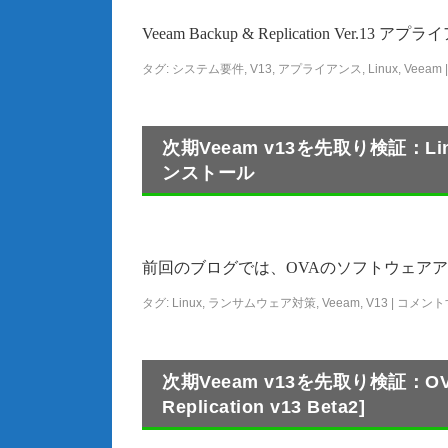
Veeam Backup & Replication V
タグ:
システム要件
,
V13
,
アプライアンス
,
Linux
,
Veeam
|
次期Veeam v13を先取り検証
ンストール
前回のブログでは、OVAのソフトウェアアプライアンス
タグ:
Linux
,
ランサムウェア対策
,
Veeam
,
V13
|
コメント
次期Veeam v13を先取り検証：OV
Replication v13 Beta2]