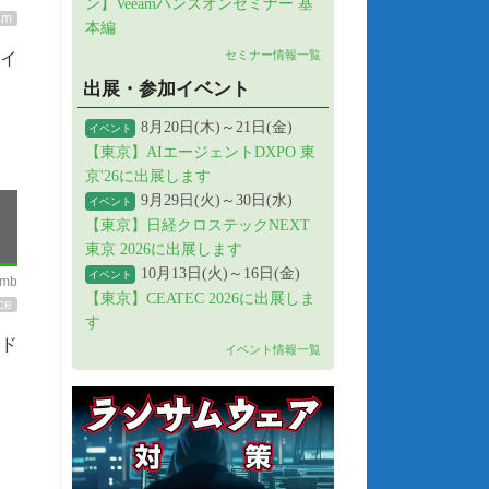
ン】Veeamハンズオンセミナー 基
am
本編
セミナー情報一覧
かイ
出展・参加イベント
8月20日(木)～21日(金)
イベント
【東京】AIエージェントDXPO 東
京'26に出展します
9月29日(火)～30日(水)
イベント
【東京】日経クロステックNEXT
東京 2026に出展します
10月13日(火)～16日(金)
イベント
imb
【東京】CEATEC 2026に出展しま
ce
す
ード
イベント情報一覧