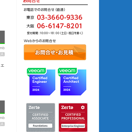
imb
CA
ェ
imb
CA