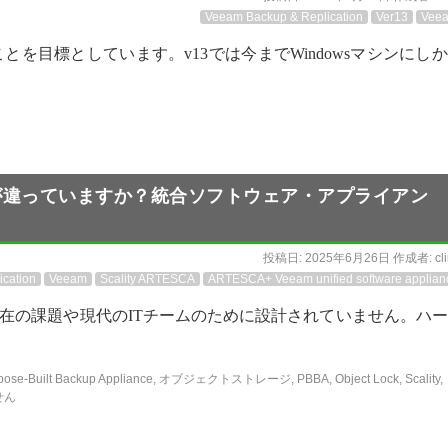
Veeam Backup & Replication
Ver13
Vee
うことを目標としています。v13では今までWindowsマシンにし
eamは何が違っていますか？統合ソフトウェア・アプライアン
投稿日:
2025年6月26日
作成者:
cl
cation
Veeam
Scality ARTESCA
ARTESCA+ Veeam unified software applian
在の課題や現代のITチームのために設計されていません。ハ
pose-Built Backup Appliance
,
オブジェクトストレージ
,
PBBA
,
Object Lock
,
Scality
,
せん