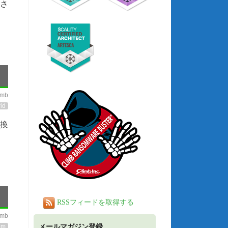
(さ
imb
id
互換
RSSフィードを取得する
imb
メールマガジン登録
am