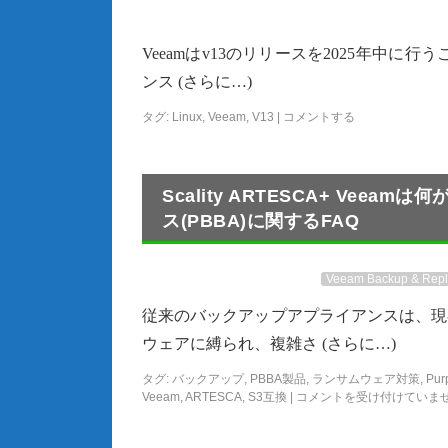
Veeamはv13のリリースを2025年中に行
ンス (さらに…)
タグ:
Linux
,
Veeam
,
V13
|
コメントする
Scality ARTESCA+ Ve
ス(PBBA)に関するFAQ
Veeam Backup & Repli
従来のバックアップアプライアンスは、現
ウェアに縛られ、複雑さ (さらに…)
タグ:
バックアップ
,
PBBA製品
,
ランサムウェア対策
,
Pur
Veeam
,
ARTESCA
,
S3互換
|
コメントを受け付けていま