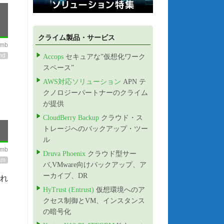
クライム製品・サービス
imb
nd
Accops
セキュアな”仮想化ワーク
スペース”
AWS対応ソリューション
APN テ
クノロジーパートナーのクライム
が提供
CloudBerry Backup
クラウド・ス
トレージへのバックアップ・ツー
ル
imb
Druva Phoenix
クラウド型サー
am
バ,VMware向けバックアップ、ア
ーカイブ、DR
され
HyTrust (Entrust)
仮想環境へのア
クセス制御とVM、インスタンス
の暗号化