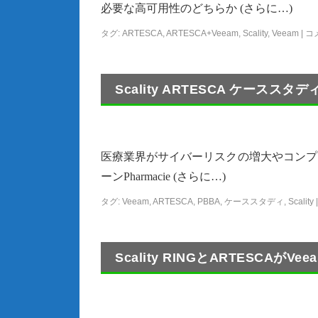
必要な高可用性のどちらか (さらに…)
タグ:
ARTESCA
,
ARTESCA+Veeam
,
Scality
,
Veeam
|
コ
Scality ARTESCA ケーススタディ：
医療業界がサイバーリスクの増大やコンプ
ーンPharmacie (さらに…)
タグ:
Veeam
,
ARTESCA
,
PBBA
,
ケーススタディ
,
Scality
|
Scality RINGとARTESCAがVe