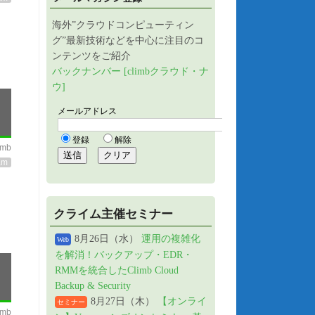
海外”クラウドコンピューティン
グ”最新技術などを中心に注目のコ
ンテンツをご紹介
バックナンバー [climbクラウド・ナ
ウ]
imb
am
クライム主催セミナー
8月26日（水）
運用の複雑化
Web
を解消！バックアップ・EDR・
RMMを統合したClimb Cloud
Backup & Security
8月27日（木）
【オンライ
セミナー
imb