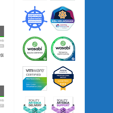
imb
am
仮
imb
ア