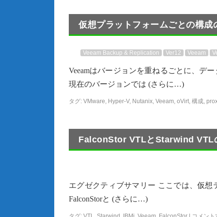
仮想プラットフォームごとの構成の違い[
Veeam Backup & Replication
Ver12
Veeam
V
Veeamはバージョンを重ねるごとに、
現在のバージョンでは (さらに…)
タグ:
VMware
,
Hyper-V
,
Nutanix
,
Veeam
,
oVirt
,
構成
,
pro
FalconStor VTLとStarwind
エグゼクティブサマリー ここでは、仮想
FalconStorと (さらに…)
タグ:
VTL
,
Starwind
,
IBMi
,
Veeam
,
FalconStor
|
コメント