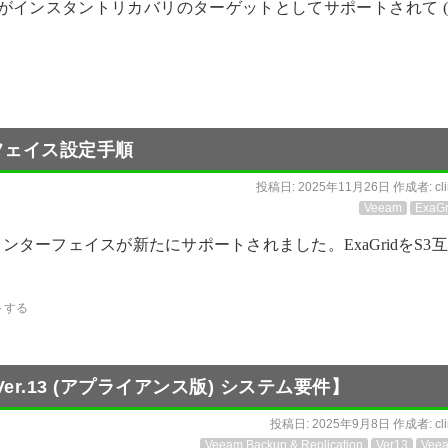
anix AHVがインスタントリカバリのターゲットとしてサポートされて 
ターフェイス設定手順
投稿日:
2025年11月26日
作成者:
cl
Veeam
ExaGr
 S3インターフェイスが新たにサポートされました。ExaGridをS3
トする
ion【Ver.13 (アプライアンス版) システム要件】
投稿日:
2025年9月8日
作成者:
cl
Veeam Backup & Replication
Ver13
Vee