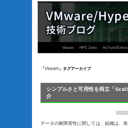
Veeam
HPE Zerto
HyTrust/Entrus
Veeam
「
」タグアーカイブ
シンプルさと可用性を両立「Scalit
介
セキュ
データの耐障害性に関しては、組織は、単