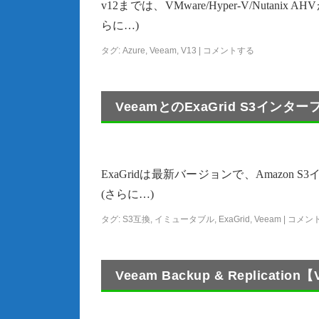
v12までは、VMware/Hyper-V/Nut
らに…)
タグ:
Azure
,
Veeam
,
V13
|
コメントする
VeeamとのExaGrid S3イン
ExaGridは最新バージョンで、Amazon
(さらに…)
タグ:
S3互換
,
イミュータブル
,
ExaGrid
,
Veeam
|
コメン
Veeam Backup & Replicat