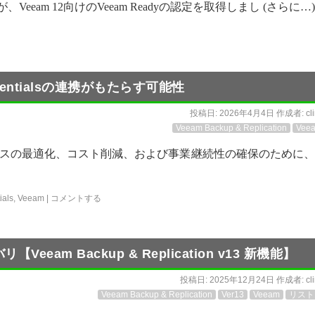
が、Veeam 12向けのVeeam Readyの認定を取得しまし (さらに…)
Essentialsの連携がもたらす可能性
投稿日:
2026年4月4日
作成者:
cl
Veeam Backup & Replication
Vee
スの最適化、コスト削減、および事業継続性の確保のために、
als
,
Veeam
|
コメントする
eam Backup & Replication v13 新機能】
投稿日:
2025年12月24日
作成者:
cl
Veeam Backup & Replication
Ver13
Veeam
リスト