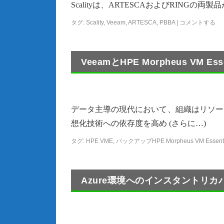
Scalityは、ARTESCAおよびRINGの両製品
タグ:
Scality
,
Veeam
,
ARTESCA
,
PBBA
|
コメントする
VeeamとHPE Morpheus VM 
データ主導の現代において、組織はリソー
想化技術への依存度を高め (さらに…)
タグ:
HPE VME
,
バックアップHPE Morpheus VM Essenti
Azure環境へのインスタントリカバリ【Ve