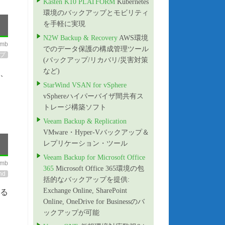
Kasten K10 PLATFORM
Kubernetes
環境のバックアップとモビリティ
を手軽に実現
N2W Backup & Recovery
AWS環境
imb
でのデータ保護の構成管理ツール
プ
(バックアップ/リカバリ/災害対策
など)
り、
StarWind VSAN for vSphere
vSphereハイパーバイザ間共有ス
トレージ構築ソフト
Veeam Backup & Replication
VMware・Hyper-Vバックアップ＆
レプリケーション・ツール
Veeam Backup for Microsoft Office
imb
365
Microsoft Office 365環境の包
nd
括的なバックアップを提供:
Exchange Online, SharePoint
ある
Online, OneDrive for Businessのバ
ックアップが可能