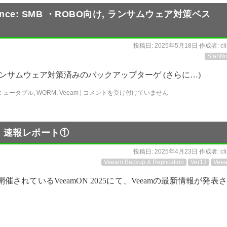
Appliance: SMB ・ROBO向け, ランサムウェア対策ベス
投稿日:
2025年5月18日
作成者:
cl
StarWi
ance(VBA)はランサムウェア対策済みのバックアップターゲ (さらに…)
ミュータブル
,
WORM
,
Veeam
|
コメントを受け付けていません
エゴ 速報レポート①
投稿日:
2025年4月23日
作成者:
cl
Veeam Backup & Replication
Ver13
Vee
されているVeeamON 2025にて、Veeamの最新情報が発表