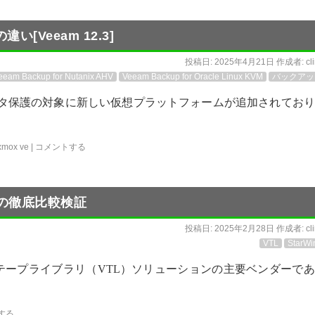
Veeam 12.3]
投稿日:
2025年4月21日
作成者:
cl
eeam Backup for Nutanix AHV
Veeam Backup for Oracle Linux KVM
バックアッ
データ保護の対象に新しい仮想プラットフォームが追加されてお
xmox ve
|
コメントする
 VTLの徹底比較検証
投稿日:
2025年2月28日
作成者:
cl
VTL
StarWi
テープライブラリ（VTL）ソリューションの主要ベンダーで
する