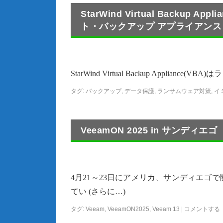
StarWind Virtual Backup 
ト・バックアップ アプライアンス
StarWind Virtual Backup Appli
タグ:
バックアップ
,
データ保護
,
ランサムウェア対策
,
イ
VeeamON 2025 in サンディ
4月21～23日にアメリカ、サンディエゴで開催
てい (さらに…)
タグ:
Veeam
,
VeeamON2025
,
Veeam 13
|
コメントする