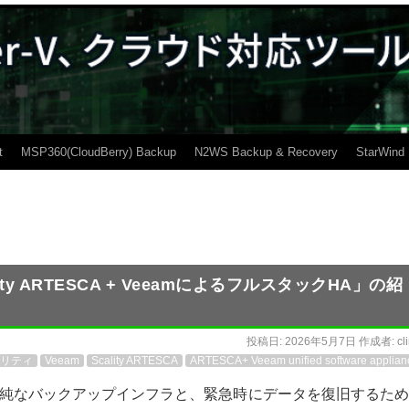
t
MSP360(CloudBerry) Backup
N2WS Backup & Recovery
StarWind
y ARTESCA + VeeamによるフルスタックHA」の紹
投稿日:
2026年5月7日
作成者:
cl
リティ
Veeam
Scality ARTESCA
ARTESCA+ Veeam unified software applian
純なバックアップインフラと、緊急時にデータを復旧するため