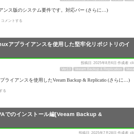
er.13 アプライアンス版のシステム要件です。対応バー (さらに…)
コメントする
：Linuxアプライアンスを使用した堅牢化リポジトリのイ
投稿日:
2025年8月6日
作成者:
cl
Ver13
Veeam Backup & Replication
Vee
を使用したVeeam Backup & Replicatio (さらに…)
する
Aでのインストール編[Veeam Backup &
投稿日:
2025年7月28日
作成者:
cl