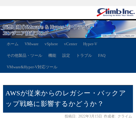
ホーム
VMware
vSphere
vCenter
Hyper-V
その他製品・ツール
機能
設定
トラブル
FAQ
VMware&Hyper-V対応ツール
AWSが従来からのレガシー・バックア
ップ戦略に影響するかどうか？
投稿日:
2022年3月15日
作成者:
クライム