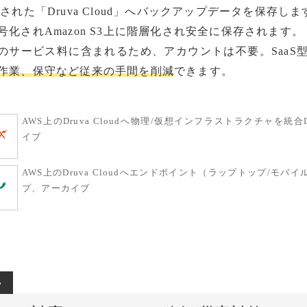
された「Druva Cloud」へバックアップデータを保存しま
化されAmazon S3上に階層化され安全に保存されます。
vaのサービス料に含まれるため、アカウントは不要。SaaS
作業、保守など従来の手間を削減
できます。
AWS上のDruva Cloudへ物理/仮想インフラストラクチャを
イブ
）
AWS上のDruva Cloudへエンドポイント（ラップトップ/モ
プ、アーカイブ
い