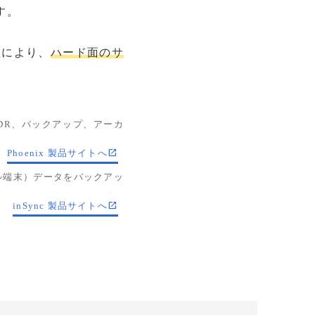
す。
型により、
ハード面のサ
統合DR、バックアップ、アーカ
Phoenix 製品サイトへ
バイル端末）データをバックアッ
inSync 製品サイトへ