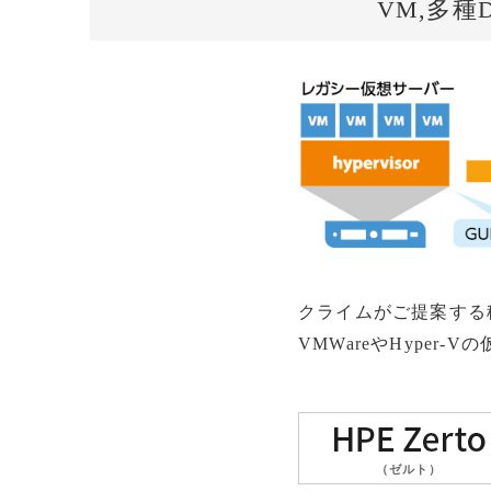
VM,多種
クライムがご提案する
VMWareやHype
（ゼルト）