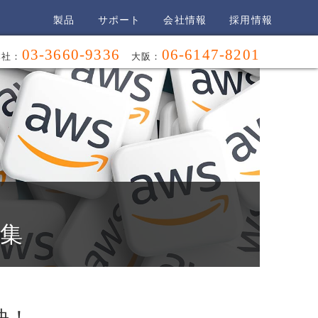
製品
サポート
会社情報
採用情報
03-3660-9336
06-6147-8201
本社：
大阪：
特集
決！