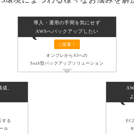
導入・運用の手間を気にせず
AWSへバックアップしたい
ご提案！
オンプレからS3への
SaaS型バックアップソリューション
構成、
A
応する
E
ール