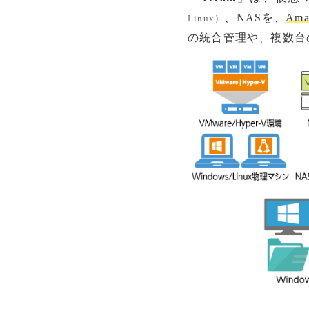
、NASを、
Am
Linux）
の統合管理や、複数台