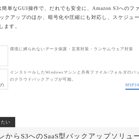
は簡単なGUI操作で、だれでも安全に、Amazon S3への
ックアップのほか、暗号化や圧縮にも対応し、スケジュ
します。
環境に縛られないデータ保護・災害対策・ランサムウェア対策
インストールしたWindowsマシンと共有ファイル/フォルダの
のクラウドバックアップが可能。
MSP3
プ)
したい
レからS3へのSaaS型バックアップソリュ