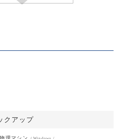
接バックアップ
物理マシン
（Windows /