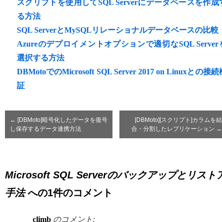
スクリプトを使用してSQL Serverにデータベースを作成
る方法
SQL ServerとMySQLリレーショナルデータベースの比較
Azureのデプロイメントオプションで適切なSQL Server
選択する方法
DBMotoでのMicrosoft SQL Server 2017 on Linuxとの接
証
←
[DBMoto]暗号化したデータを復号
[DBMoto][スクリプト]カラムを結
し保存するデータ連携方法
合・分割したレプリケーション
→
Microsoft SQL Serverのバックアップとリスト
手法
への1件のコメント
climb
のコメント: