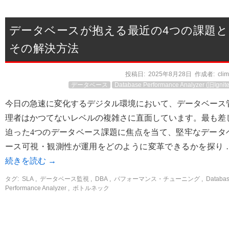
データベースが抱える最近の4つの課題と
その解決方法
投稿日:
2025年8月28日
作成者:
cli
データベース
Database Performance Analyzer (旧Ignite
今日の急速に変化するデジタル環境において、データベース
理者はかつてないレベルの複雑さに直面しています。最も差
迫った4つのデータベース課題に焦点を当て、堅牢なデータ
ース可視・観測性が運用をどのように変革できるかを探り 
続きを読む
→
タグ:
SLA
,
データベース監視
,
DBA
,
パフォーマンス・チューニング
,
Databa
Performance Analyzer
,
ボトルネック