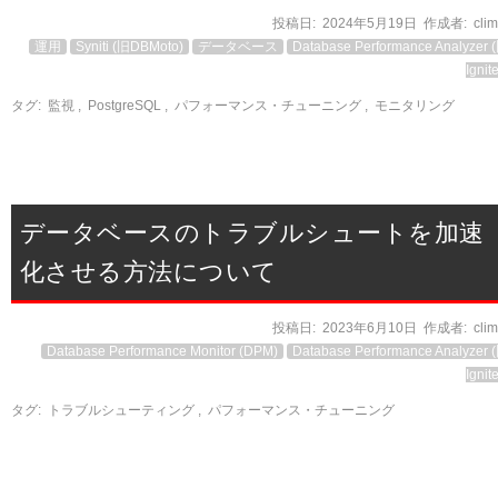
投稿日:
2024年5月19日
作成者:
cli
運用
Syniti (旧DBMoto)
データベース
Database Performance Analyzer 
Ignit
タグ:
監視
,
PostgreSQL
,
パフォーマンス・チューニング
,
モニタリング
データベースのトラブルシュートを加速
化させる方法について
投稿日:
2023年6月10日
作成者:
cli
Database Performance Monitor (DPM)
Database Performance Analyzer 
Ignit
タグ:
トラブルシューティング
,
パフォーマンス・チューニング