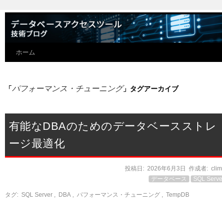
ホーム
パフォーマンス・チューニング
「
」タグアーカイブ
有能なDBAのためのデータベースストレ
ージ最適化
投稿日:
2026年6月3日
作成者:
cli
データベース
SQL Serve
タグ:
SQL Server
,
DBA
,
パフォーマンス・チューニング
,
TempDB