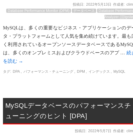
投稿日:
2022年5月13日
作成者:
cli
Database Performance Monitor (DPM)
データベース
Database Performan
Analyzer (旧Ignite
MySQLは、多くの重要なビジネス・アプリケーションのデ
タ・プラットフォームとして人気を集め続けています。最も
く利用されているオープンソースデータベースであるMySQ
は、多くのオンプレミスおよびクラウドベースのアプ …
続
を読む
→
タグ:
DPA
,
パフォーマンス・チューニング
,
DPM
,
インデックス
,
MySQL
MySQLデータベースのパフォーマンスチ
ューニングのヒント [DPA]
投稿日:
2022年5月7日
作成者:
cli