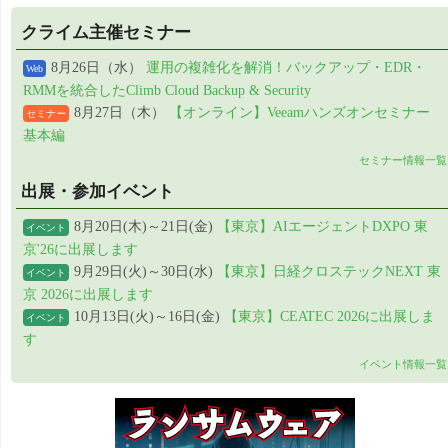
クライム主催セミナー
8月26日（水）
運用の複雑化を解消！バックアップ・EDR・
Web
RMMを統合したClimb Cloud Backup & Security
8月27日（木）
【オンライン】Veeamハンズオンセミナー
セミナー
基本編
セミナー情報一覧
出展・参加イベント
8月20日(木)～21日(金)
【東京】AIエージェントDXPO 東
イベント
京'26に出展します
9月29日(火)～30日(水)
【東京】日経クロステックNEXT 東
イベント
京 2026に出展します
10月13日(火)～16日(金)
【東京】CEATEC 2026に出展しま
イベント
す
イベント情報一覧