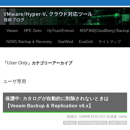
Veeam
HPE Zerto
HyTrust/Entrust
MSP360(CloudBerry) Backup
N2WS Backup & Recovery
StarWind
ExaGrid
サイトマップ
User Only
「
」カテゴリーアーカイブ
ユーザ専用
保護中: カタログが自動的に削除されないときは
【Veeam Backup & Replication v6.x】
投稿日:
1999年10月15日
作成者:
climb
Veeam
Knowledge Base
User Only