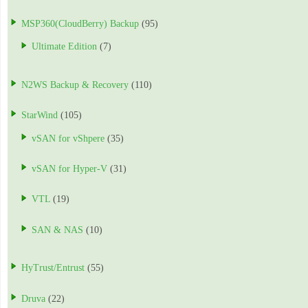
MSP360(CloudBerry) Backup
(95)
Ultimate Edition
(7)
N2WS Backup & Recovery
(110)
StarWind
(105)
vSAN for vShpere
(35)
vSAN for Hyper-V
(31)
VTL
(19)
SAN & NAS
(10)
HyTrust/Entrust
(55)
Druva
(22)